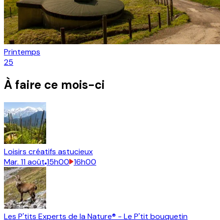
Printemps
25
À faire ce mois-ci
Loisirs créatifs astucieux
Mar.
11
août
15h00
16h00
Les P'tits Experts de la Nature® - Le P'tit bouquetin