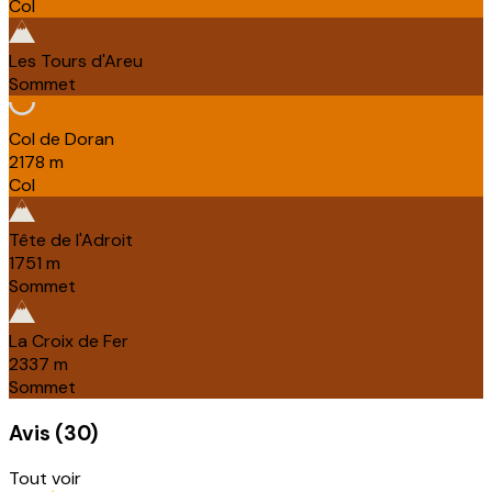
Col
Les Tours d'Areu
Sommet
Col de Doran
2178
m
Col
Tête de l'Adroit
1751
m
Sommet
La Croix de Fer
2337
m
Sommet
Avis
(
30
)
Tout voir