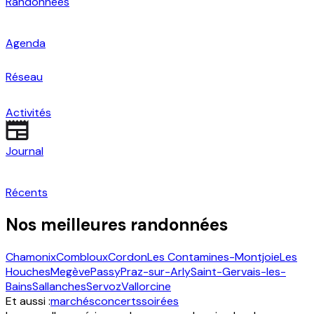
Randonnées
Agenda
Réseau
Activités
Journal
Récents
Nos meilleures randonnées
Chamonix
Combloux
Cordon
Les Contamines-Montjoie
Les
Houches
Megève
Passy
Praz-sur-Arly
Saint-Gervais-les-
Bains
Sallanches
Servoz
Vallorcine
Et aussi :
marchés
concerts
soirées