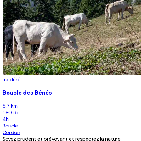
modéré
Boucle des Bénés
5,7 km
580
d+
4h
Boucle
Cordon
Soyez prudent et prévoyant et respectez la nature.