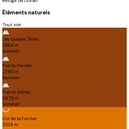
Refuge de Doran
Éléments naturels
Tout voir
Les Quatre Têtes
2364
m
Sommet
Pointe Percée
2750
m
Sommet
Pointe d'Areu
2478
m
Sommet
Col de la Forclaz
2324
m