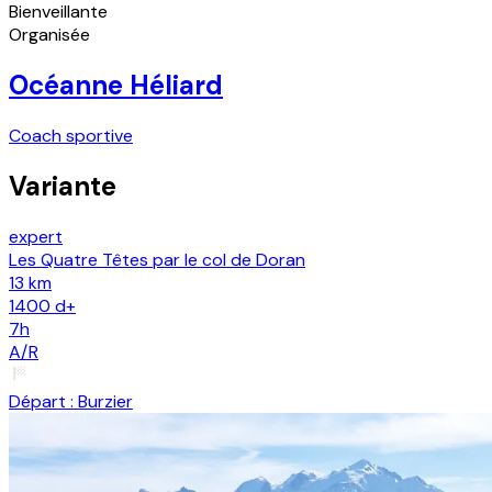
Bienveillante
Organisée
Océanne Héliard
Coach sportive
Variante
expert
Les Quatre Têtes par le col de Doran
13 km
1400
d+
7h
A/R
Départ :
Burzier