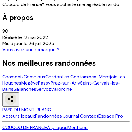
Coucou de France® vous souhaite une agréable rando !
À propos
80
Réalisé le
12 mai 2022
Mis à jour le
26 juil. 2025
Vous avez une remarque ?
Nos meilleures randonnées
Chamonix
Combloux
Cordon
Les Contamines-Montjoie
Les
Houches
Megève
Passy
Praz-sur-Arly
Saint-Gervais-les-
Bains
Sallanches
Servoz
Vallorcine
PAYS DU MONT-BLANC
Acteurs locaux
Randonnées
Journal
Contact
Espace Pro
COUCOU DE FRANCE
À propos
Mentions