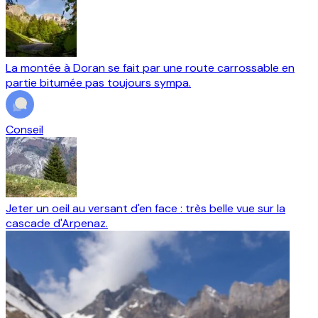
La montée à Doran se fait par une route carrossable en
partie bitumée pas toujours sympa.
Conseil
Jeter un oeil au versant d'en face : très belle vue sur la
cascade d'Arpenaz.