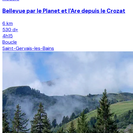
Bellevue par le Planet et l'Are depuis le Crozat
6 km
530
d+
4h15
Boucle
Saint-Gervais-les-Bains