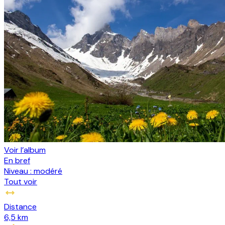
Voir l’album
En bref
Niveau :
modéré
Tout voir
Distance
6,5 km