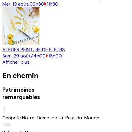
Mer.
19
août
09h30
11h30
ATELIER PEINTURE DE FLEURS
Sam.
29
août
14h00
16h00
Afficher plus
En chemin
Patrimoines
remarquables
Chapelle Notre-Dame-de-la-Paix-du-Monde