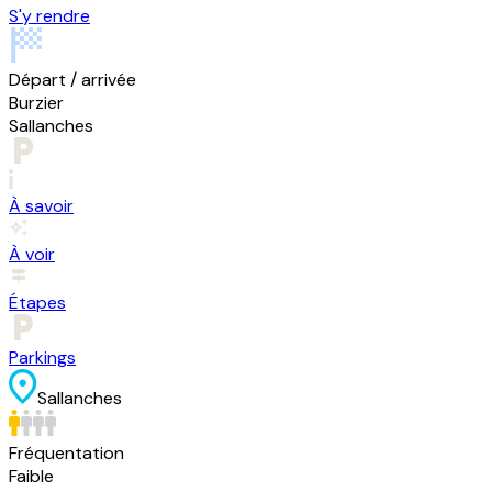
S'y rendre
Départ / arrivée
Burzier
Sallanches
À savoir
À voir
Étapes
Parkings
Sallanches
Fréquentation
Faible