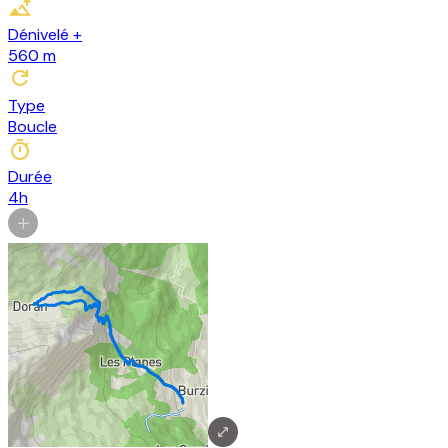
Dénivelé +
560
m
Type
Boucle
Durée
4h