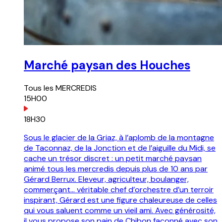
Marché paysan des Houches
Tous les
MERCREDIS
15H00
18H30
Sous le glacier de la Griaz, à l’aplomb de la montagne
de Taconnaz, de la Jonction et de l’aiguille du Midi, se
cache un trésor discret : un petit marché paysan
animé tous les mercredis depuis plus de 10 ans par
Gérard Berrux. Eleveur, agriculteur, boulanger,
commerçant… véritable chef d’orchestre d’un terroir
inspirant, Gérard est une figure chaleureuse de celles
qui vous saluent comme un vieil ami. Avec générosité,
il vous propose son pain de Chibon façonné avec son