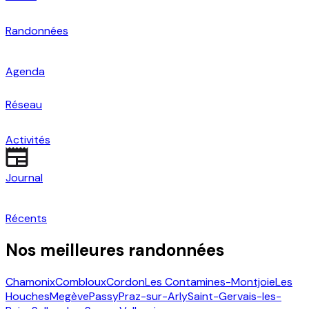
Randonnées
Agenda
Réseau
Activités
Journal
Récents
Nos meilleures randonnées
Chamonix
Combloux
Cordon
Les Contamines-Montjoie
Les
Houches
Megève
Passy
Praz-sur-Arly
Saint-Gervais-les-