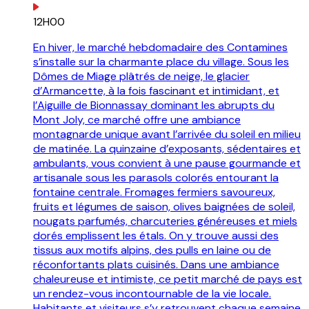
12H00
En hiver, le marché hebdomadaire des Contamines
s’installe sur la charmante place du village. Sous les
Dômes de Miage plâtrés de neige, le glacier
d’Armancette, à la fois fascinant et intimidant, et
l’Aiguille de Bionnassay dominant les abrupts du
Mont Joly, ce marché offre une ambiance
montagnarde unique avant l’arrivée du soleil en milieu
de matinée. La quinzaine d’exposants, sédentaires et
ambulants, vous convient à une pause gourmande et
artisanale sous les parasols colorés entourant la
fontaine centrale. Fromages fermiers savoureux,
fruits et légumes de saison, olives baignées de soleil,
nougats parfumés, charcuteries généreuses et miels
dorés emplissent les étals. On y trouve aussi des
tissus aux motifs alpins, des pulls en laine ou de
réconfortants plats cuisinés. Dans une ambiance
chaleureuse et intimiste, ce petit marché de pays est
un rendez-vous incontournable de la vie locale.
Habitants et visiteurs s’y retrouvent chaque semaine