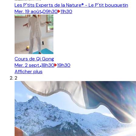
Les P'tits Experts de la Nature® - Le P'tit bouquetin
Mer.
19
août
09h30
11h30
Cours de Qi Gong
Mer.
2
sept.
18h30
19h30
Afficher plus
2