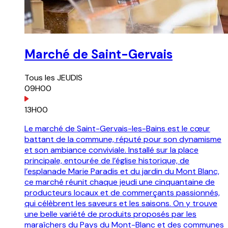
Marché de Saint-Gervais
Tous les
JEUDIS
09H00
13H00
Le marché de Saint-Gervais-les-Bains est le cœur
battant de la commune, réputé pour son dynamisme
et son ambiance conviviale. Installé sur la place
principale, entourée de l’église historique, de
l’esplanade Marie Paradis et du jardin du Mont Blanc,
ce marché réunit chaque jeudi une cinquantaine de
producteurs locaux et de commerçants passionnés,
qui célèbrent les saveurs et les saisons. On y trouve
une belle variété de produits proposés par les
maraîchers du Pays du Mont-Blanc et des communes