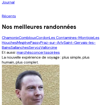
Journal
Récents
Nos meilleures randonnées
Chamonix
Combloux
Cordon
Les Contamines-Montjoie
Les
Houches
Megève
Passy
Praz-sur-Arly
Saint-Gervais-les-
Bains
Sallanches
Servoz
Vallorcine
Et aussi :
marchés
concerts
soirées
La nouvelle expérience de voyage : plus simple, plus
humain, plus complet.