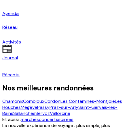
Agenda
Réseau
Activités
Journal
Récents
Nos meilleures randonnées
Chamonix
Combloux
Cordon
Les Contamines-Montjoie
Les
Houches
Megève
Passy
Praz-sur-Arly
Saint-Gervais-les-
Bains
Sallanches
Servoz
Vallorcine
Et aussi :
marchés
concerts
soirées
La nouvelle expérience de voyage : plus simple, plus