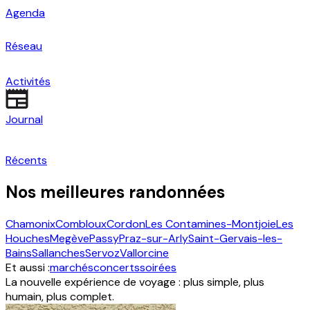
Agenda
Réseau
Activités
Journal
Récents
Nos meilleures randonnées
Chamonix
Combloux
Cordon
Les Contamines-Montjoie
Les
Houches
Megève
Passy
Praz-sur-Arly
Saint-Gervais-les-
Bains
Sallanches
Servoz
Vallorcine
Et aussi :
marchés
concerts
soirées
La nouvelle expérience de voyage : plus simple, plus
humain, plus complet.