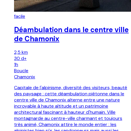
facile
Déambulation dans le centre ville
de Chamonix
2,5 km
30
d+
1h
Boucle
Chamonix
Capitale de l'alpinisme, diversité des visiteurs, beauté
des paysage : cette déambulation piétonne dans le
centre ville de Chamonix alterne entre une nature
incroyable à haute altitude et un patrimoine
architectural fascinant à hauteur d'humain. Ville
montagnarde au centre-ville charmant et toujours
très animé, Chamonix attire le monde entier : les
alpinistes bien sûr, les randonneurs mais aussi les