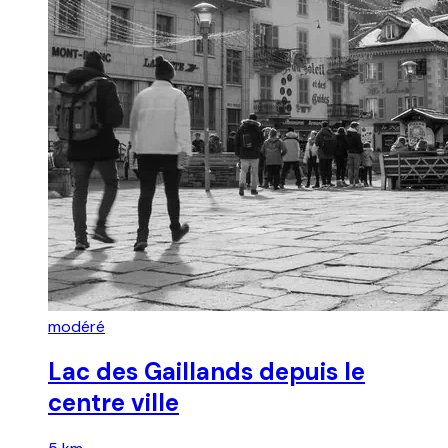
modéré
Lac des Gaillands depuis le
centre ville