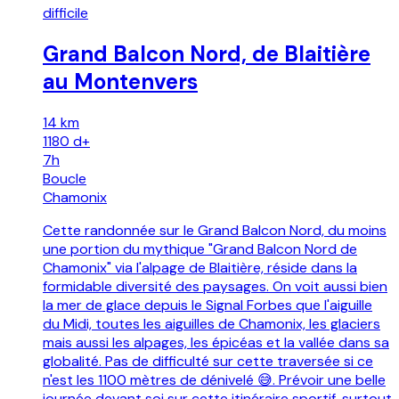
difficile
Grand Balcon Nord, de Blaitière
au Montenvers
14 km
1180
d+
7h
Boucle
Chamonix
Cette randonnée sur le Grand Balcon Nord, du moins
une portion du mythique "Grand Balcon Nord de
Chamonix" via l'alpage de Blaitière, réside dans la
formidable diversité des paysages. On voit aussi bien
la mer de glace depuis le Signal Forbes que l'aiguille
du Midi, toutes les aiguilles de Chamonix, les glaciers
mais aussi les alpages, les épicéas et la vallée dans sa
globalité. Pas de difficulté sur cette traversée si ce
n'est les 1100 mètres de dénivelé 😅. Prévoir une belle
journée devant soi sur cette itinéraire sportif, surtout