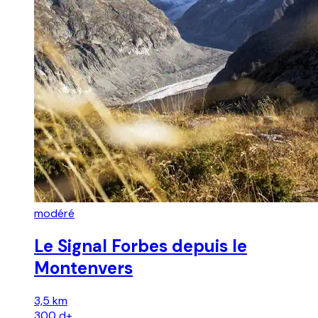
modéré
Le Signal Forbes depuis le
Montenvers
3,5 km
300
d+