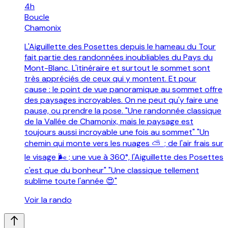
4h
Boucle
Chamonix
L'Aiguillette des Posettes depuis le hameau du Tour
fait partie des randonnées inoubliables du Pays du
Mont-Blanc. L'itinéraire et surtout le sommet sont
très appréciés de ceux qui y montent. Et pour
cause : le point de vue panoramique au sommet offre
des paysages incroyables. On ne peut qu'y faire une
pause, ou prendre la pose. "Une randonnée classique
de la Vallée de Chamonix, mais le paysage est
toujours aussi incroyable une fois au sommet" "Un
chemin qui monte vers les nuages ⛅️ ; de l'air frais sur
le visage 🌬 ; une vue à 360°, l'Aiguillette des Posettes
c'est que du bonheur" "Une classique tellement
sublime toute l'année 😍"
Voir la rando