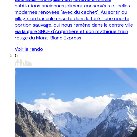
habitations anciennes joliment conservées et celles
modernes rénovées "avec du cachet". Au sortir du
village, on bascule ensuite dans la forêt, une courte
portion sauvage, qui nous ramène dans le centre ville
via la gare SNCF d'Argentière et son mythique train
rouge du Mont-Blanc Express.
Voir la rando
5