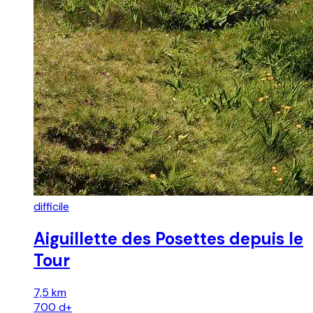
difficile
Aiguillette des Posettes depuis le
Tour
7,5 km
700
d+