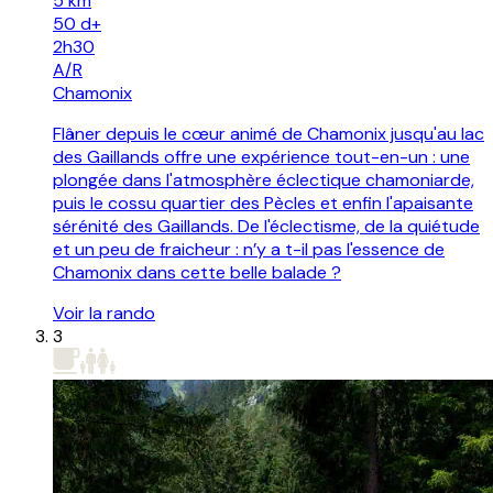
5 km
50
d+
2h30
A/R
Chamonix
Flâner depuis le cœur animé de Chamonix jusqu'au lac
des Gaillands offre une expérience tout-en-un : une
plongée dans l'atmosphère éclectique chamoniarde,
puis le cossu quartier des Pècles et enfin l'apaisante
sérénité des Gaillands. De l'éclectisme, de la quiétude
et un peu de fraicheur : n’y a t-il pas l'essence de
Chamonix dans cette belle balade ?
Voir la rando
3