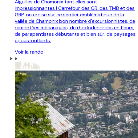
Aiguilles de Chamonix tant elles sont
impressionnantes ! Carrefour des GR, des TMB et des
GRP, on croise sur ce sentier emblématique de la
vallée de Chamonix bon nombre d'excursionnistes, de
remontées mécaniques, de rhododendrons en fleurs,
de parapentistes débutants et bien sûr, de paysages
époustouflants.
Voir la rando
8