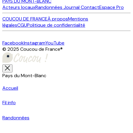
PAYS DU MONT-BLANC
Acteurs locaux
Randonnées
Journal
Contact
Espace Pro
COUCOU DE FRANCE
À propos
Mentions
légales
CGU
Politique de confidentialité
Facebook
Instagram
YouTube
© 2025 Coucou de France
®
Pays du Mont-Blanc
Accueil
Fil info
Randonnées