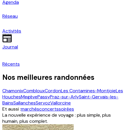
Agenda
Réseau
Activités
Journal
Récents
Nos meilleures randonnées
Chamonix
Combloux
Cordon
Les Contamines-Montjoie
Les
Houches
Megève
Passy
Praz-sur-Arly
Saint-Gervais-les-
Bains
Sallanches
Servoz
Vallorcine
Et aussi :
marchés
concerts
soirées
La nouvelle expérience de voyage : plus simple, plus
humain, plus complet.