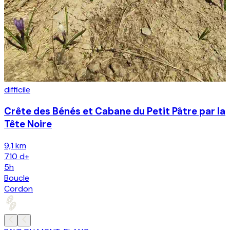
difficile
Crête des Bénés et Cabane du Petit Pâtre par la
8
Tête Noire
9,1 km
710
d+
V
5h
Boucle
Cordon