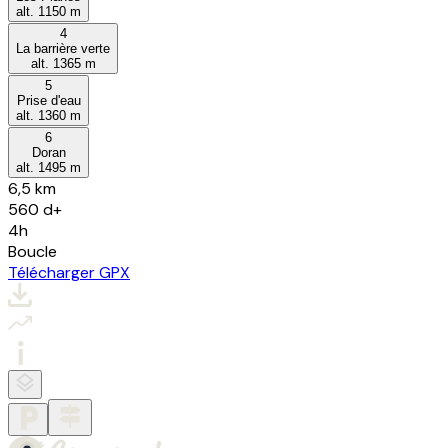
alt.
1150
m
4
La barrière verte
alt.
1365
m
5
Prise d'eau
alt.
1360
m
6
Doran
alt.
1495
m
6,5 km
560
d+
4h
Boucle
Télécharger GPX