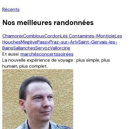
Récents
Nos meilleures randonnées
Chamonix
Combloux
Cordon
Les Contamines-Montjoie
Les
Houches
Megève
Passy
Praz-sur-Arly
Saint-Gervais-les-
Bains
Sallanches
Servoz
Vallorcine
Et aussi :
marchés
concerts
soirées
La nouvelle expérience de voyage : plus simple, plus
humain, plus complet.