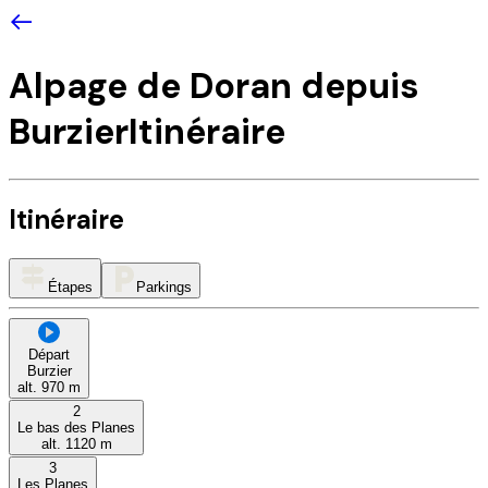
Alpage de Doran depuis
Burzier
Itinéraire
Itinéraire
Étapes
Parkings
Départ
Burzier
alt.
970
m
2
Le bas des Planes
alt.
1120
m
3
Les Planes