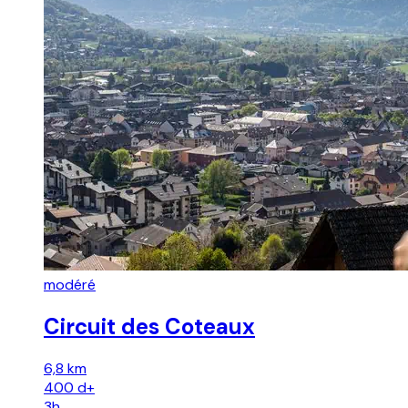
modéré
Circuit des Coteaux
6,8 km
400
d+
3h