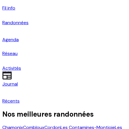
Fil info
Randonnées
Agenda
Réseau
Activités
Journal
Récents
Nos meilleures randonnées
Chamonix
Combloux
Cordon
Les Contamines-Montjoie
Les