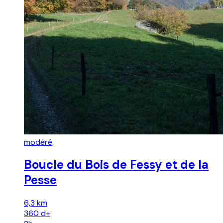
modéré
Boucle du Bois de Fessy et de la
Pesse
6,3 km
360
d+