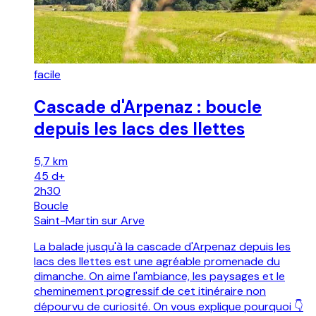
facile
Cascade d'Arpenaz : boucle
depuis les lacs des Ilettes
5,7 km
45
d+
2h30
Boucle
Saint-Martin sur Arve
La balade jusqu'à la cascade d'Arpenaz depuis les
lacs des llettes est une agréable promenade du
dimanche. On aime l'ambiance, les paysages et le
cheminement progressif de cet itinéraire non
dépourvu de curiosité. On vous explique pourquoi 👇