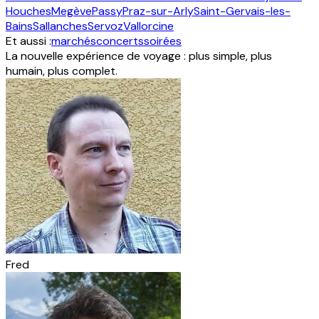
Houches
Megève
Passy
Praz-sur-Arly
Saint-Gervais-les-
Bains
Sallanches
Servoz
Vallorcine
Et aussi :
marchés
concerts
soirées
La nouvelle expérience de voyage : plus simple, plus
humain, plus complet.
Fred