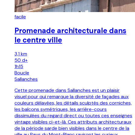
facile
Promenade architecturale dans
le centre ville
3,1 km
50
d+
1h15
Boucle
Sallanches
Cette promenade dans Sallanches est un plaisir
visuel pour qui remarque la diversité de façades aux
couleurs délavées, les détails sculptés des corniches,
les balcons symétriques, les arrière-cours
dissimulées du regard direct ou toutes ces enseignes
vintage visibles ci-et-là. Ces attributs architecturaux
de la période sarde bien visibles dans le centre de la
ville au Pays du Mont-Blanc raviront les curieux.