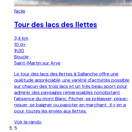
facile
Tour des lacs des Ilettes
3,4 km
10
d+
1h30
Boucle
Saint-Martin sur Arve
Le tour des lacs des Ilettes à Sallanche offre une
quiétude appréciable, une variété d'activités possible
sur chacun des trois lacs et un très beau sport pour
admirer des paysages remarquables nonobstant
l'absence du mont Blanc. Pécher, se prélasser, pique-
niquer, se baigner ou papoter en marchant : il y en a
pour toutes les envies aux Ilettes.
Voir la rando
5