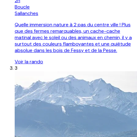
2h
Boucle
Sallanches
Quelle immersion nature à 2 pas du centre ville ! Plus
que des fermes remarquables, un cache-cache
matinal avec le soleil ou des animaux en chemin, il y a
surtout des couleurs flamboyantes et une quiétude
absolue dans les bois de Fessy et de la Pesse.
Voir la rando
3