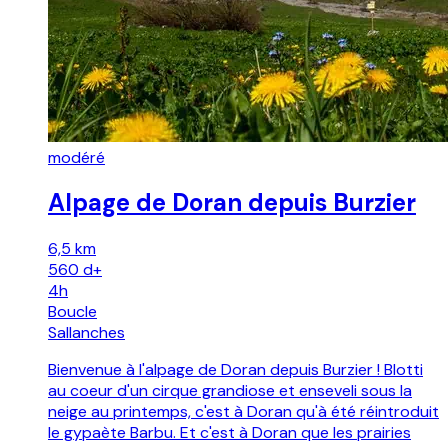
modéré
Alpage de Doran depuis Burzier
6,5 km
560
d+
4h
Boucle
Sallanches
Bienvenue à l'alpage de Doran depuis Burzier ! Blotti
au coeur d'un cirque grandiose et enseveli sous la
neige au printemps, c'est à Doran qu'à été réintroduit
le gypaète Barbu. Et c'est à Doran que les prairies