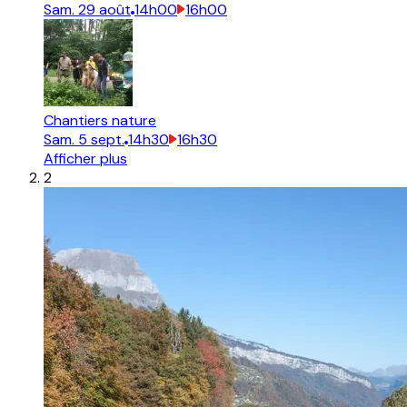
Sam.
29
août
14h00
16h00
Chantiers nature
Sam.
5
sept.
14h30
16h30
Afficher plus
2