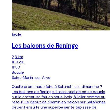
facile
Les balcons de Reninge
2,3 km
160
d+
1h30
Boucle
Saint-Martin sur Arve
Quelle promenade faire à Sallanches le dimanche ?
Les balcons de Reninge ! L’essentiel de cette boucle
sur le coteau se fait en sous-bois, à l'aller comme au
retour. Le début de chemin en balcon sur Sallanches
devient ensuite une superbe sente tapissée de