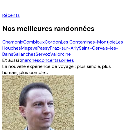
Récents
Nos meilleures randonnées
Chamonix
Combloux
Cordon
Les Contamines-Montjoie
Les
Houches
Megève
Passy
Praz-sur-Arly
Saint-Gervais-les-
Bains
Sallanches
Servoz
Vallorcine
Et aussi :
marchés
concerts
soirées
La nouvelle expérience de voyage : plus simple, plus
humain, plus complet.