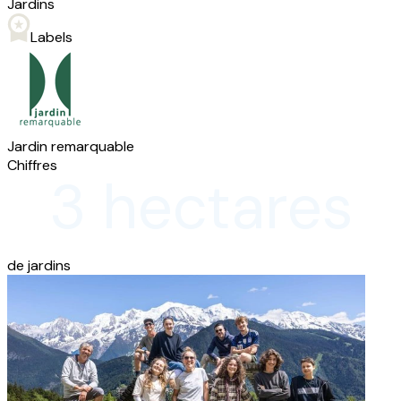
Jardins
Labels
Jardin remarquable
Chiffres
3 hectares
de jardins
d