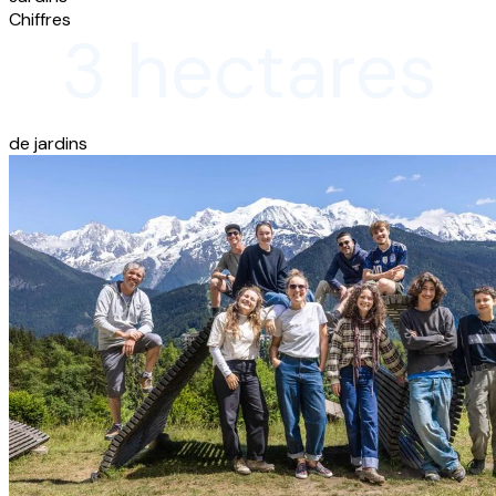
Chiffres
3 hectares
de jardins
d