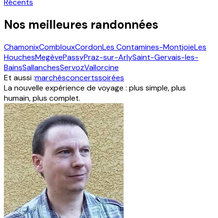
Récents
Nos meilleures randonnées
Chamonix
Combloux
Cordon
Les Contamines-Montjoie
Les
Houches
Megève
Passy
Praz-sur-Arly
Saint-Gervais-les-
Bains
Sallanches
Servoz
Vallorcine
Et aussi :
marchés
concerts
soirées
La nouvelle expérience de voyage : plus simple, plus
humain, plus complet.