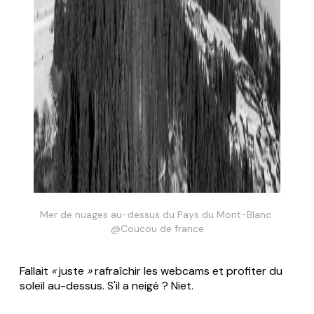
Mer de nuages au-dessus du Pays du Mont-Blanc 
@Coucou de france
Fallait
«
juste
»
rafraîchir les webcams et profiter du
soleil au-dessus. S'il a neigé ? Niet.