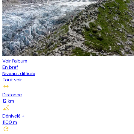
Voir l’album
En bref
Niveau :
difficile
Tout voir
Distance
12 km
Dénivelé +
1100
m