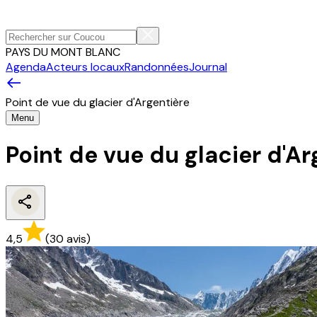
PAYS DU MONT BLANC
Agenda
Acteurs locaux
Randonnées
Journal
Point de vue du glacier d'Argentière
Menu
Point de vue du glacier d'Ar
4,5
(
30
avis
)