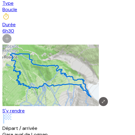
Type
Boucle
Durée
6h30
S'y rendre
Départ / arrivée
Gare aval de Lognan