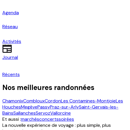
Agenda
Réseau
Activités
Journal
Récents
Nos meilleures randonnées
Chamonix
Combloux
Cordon
Les Contamines-Montjoie
Les
Houches
Megève
Passy
Praz-sur-Arly
Saint-Gervais-les-
Bains
Sallanches
Servoz
Vallorcine
Et aussi :
marchés
concerts
soirées
La nouvelle expérience de voyage : plus simple, plus