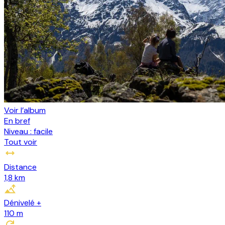
Voir l’album
En bref
Niveau :
facile
Tout voir
Distance
1,8 km
Dénivelé +
110
m