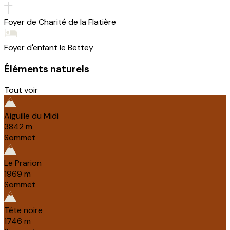
Foyer de Charité de la Flatière
Foyer d'enfant le Bettey
Éléments naturels
Tout voir
Aiguille du Midi
3842
m
Sommet
Le Prarion
1969
m
Sommet
Tête noire
1746
m