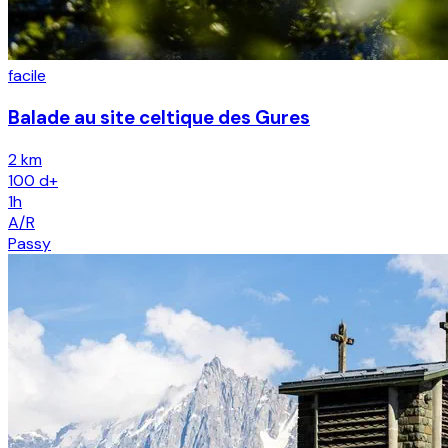
facile
Balade au site celtique des Gures
2 km
100
d+
1h
A/R
Passy