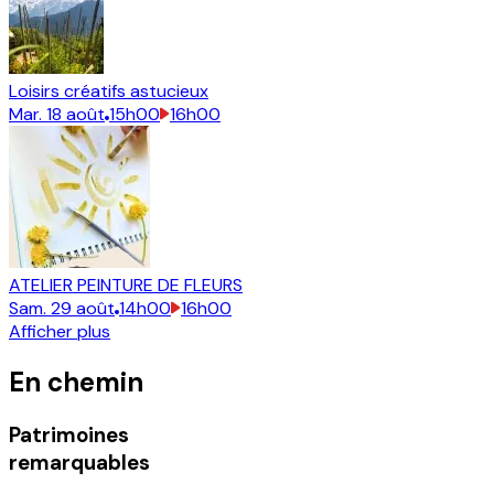
Loisirs créatifs astucieux
Mar.
18
août
15h00
16h00
ATELIER PEINTURE DE FLEURS
Sam.
29
août
14h00
16h00
Afficher plus
En chemin
Patrimoines
remarquables