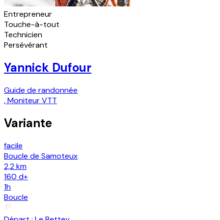
Entrepreneur
Touche-à-tout
Technicien
Persévérant
Yannick Dufour
Guide de randonnée
,
Moniteur VTT
Variante
facile
Boucle de Samoteux
2,2 km
160
d+
1h
Boucle
Départ :
Le Bettey