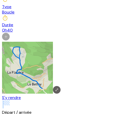
Type
Boucle
Durée
0h40
S'y rendre
Départ / arrivée