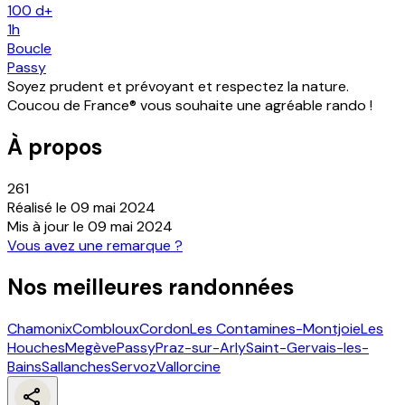
100
d+
1h
Boucle
Passy
Soyez prudent et prévoyant et respectez la nature.
Coucou de France® vous souhaite une agréable rando !
À propos
261
Réalisé le
09 mai 2024
Mis à jour le
09 mai 2024
Vous avez une remarque ?
Nos meilleures randonnées
Chamonix
Combloux
Cordon
Les Contamines-Montjoie
Les
Houches
Megève
Passy
Praz-sur-Arly
Saint-Gervais-les-
Bains
Sallanches
Servoz
Vallorcine