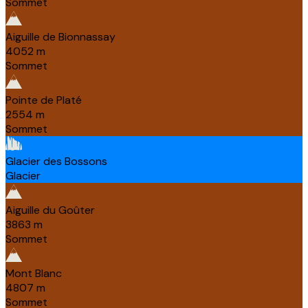
Sommet
Aiguille de Bionnassay
4052
m
Sommet
Pointe de Platé
2554
m
Sommet
Glacier des Bossons
Glacier
Aiguille du Goûter
3863
m
Sommet
Mont Blanc
4807
m
Sommet