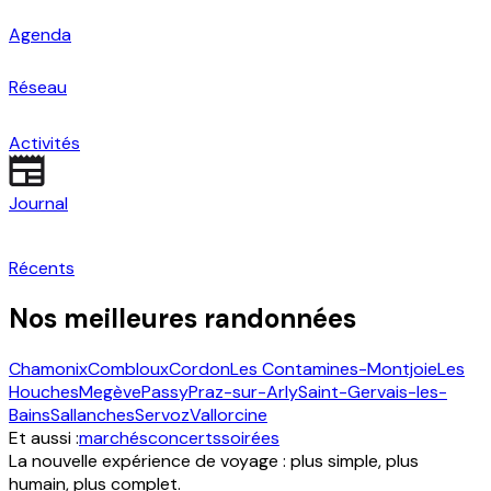
Agenda
Réseau
Activités
Journal
Récents
Nos meilleures randonnées
Chamonix
Combloux
Cordon
Les Contamines-Montjoie
Les
Houches
Megève
Passy
Praz-sur-Arly
Saint-Gervais-les-
Bains
Sallanches
Servoz
Vallorcine
Et aussi :
marchés
concerts
soirées
La nouvelle expérience de voyage : plus simple, plus
humain, plus complet.