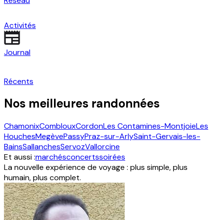
Réseau
Activités
Journal
Récents
Nos meilleures randonnées
Chamonix
Combloux
Cordon
Les Contamines-Montjoie
Les
Houches
Megève
Passy
Praz-sur-Arly
Saint-Gervais-les-
Bains
Sallanches
Servoz
Vallorcine
Et aussi :
marchés
concerts
soirées
La nouvelle expérience de voyage : plus simple, plus
humain, plus complet.