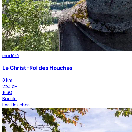
modéré
Le Christ-Roi des Houches
3 km
253
d+
1h30
Boucle
Les Houches