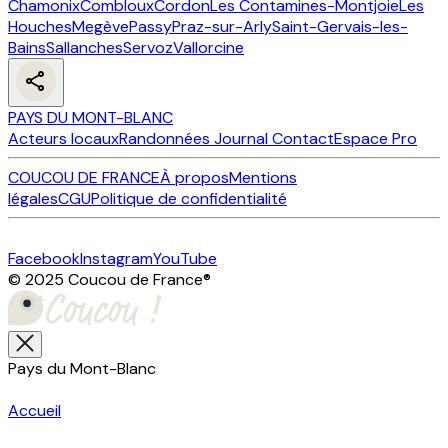
Chamonix
Combloux
Cordon
Les Contamines-Montjoie
Les
Houches
Megève
Passy
Praz-sur-Arly
Saint-Gervais-les-
Bains
Sallanches
Servoz
Vallorcine
PAYS DU MONT-BLANC
Acteurs locaux
Randonnées
Journal
Contact
Espace Pro
COUCOU DE FRANCE
À propos
Mentions
légales
CGU
Politique de confidentialité
Facebook
Instagram
YouTube
© 2025 Coucou de France
®
Pays du Mont-Blanc
Accueil