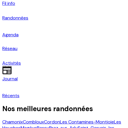
Fil info
Randonnées
Agenda
Réseau
Activités
Journal
Récents
Nos meilleures randonnées
Chamonix
Combloux
Cordon
Les Contamines-Montjoie
Les
Houches
Megève
Passy
Praz-sur-Arly
Saint-Gervais-les-