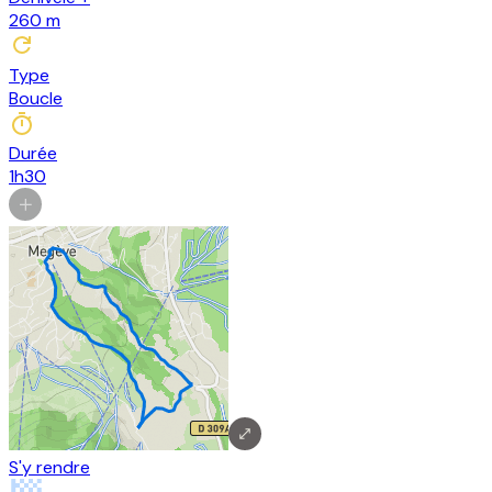
260
m
Type
Boucle
Durée
1h30
S'y rendre