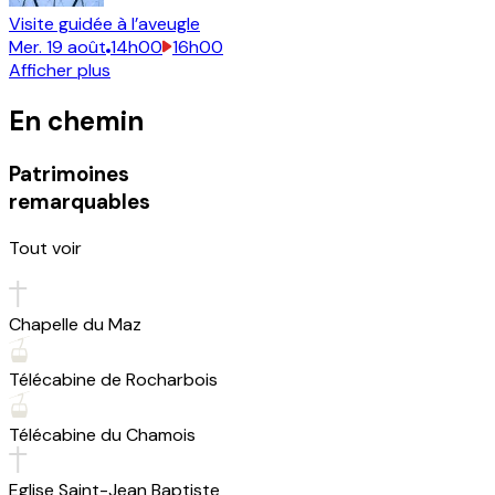
Visite guidée à l’aveugle
Mer.
19
août
14h00
16h00
Afficher plus
En chemin
Patrimoines
remarquables
Tout voir
Chapelle du Maz
Télécabine de Rocharbois
Télécabine du Chamois
Eglise Saint-Jean Baptiste