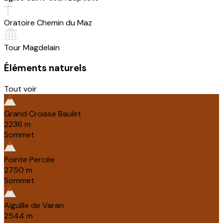
Oratoire Chemin du Maz
Tour Magdelain
Éléments naturels
Tout voir
Grand Croisse Baulet
2236
m
Sommet
Pointe Percée
2750
m
Sommet
Aiguille de Varan
2544
m