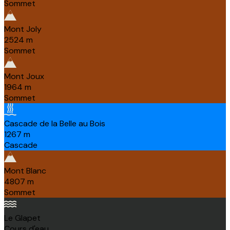
Sommet
Mont Joly
2524
m
Sommet
Mont Joux
1964
m
Sommet
Cascade de la Belle au Bois
1267
m
Cascade
Mont Blanc
4807
m
Sommet
Le Glapet
Cours d'eau