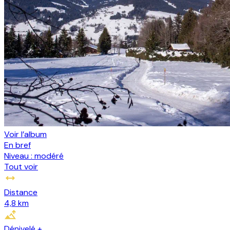
Voir l’album
En bref
Niveau :
modéré
Tout voir
Distance
4,8 km
Dénivelé +