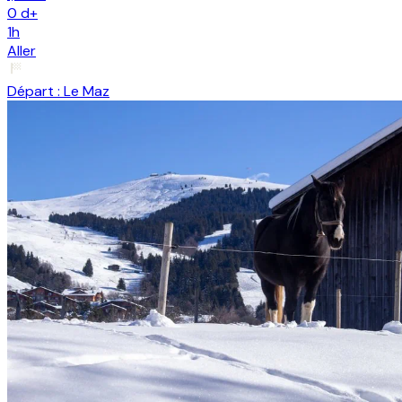
0
d+
1h
Aller
Départ :
Le Maz