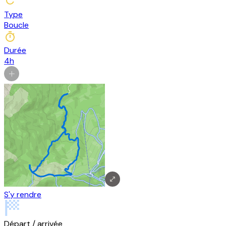
Type
Boucle
Durée
4h
S'y rendre
Départ / arrivée