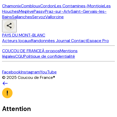
Chamonix
Combloux
Cordon
Les Contamines-Montjoie
Les
Houches
Megève
Passy
Praz-sur-Arly
Saint-Gervais-les-
Bains
Sallanches
Servoz
Vallorcine
PAYS DU MONT-BLANC
Acteurs locaux
Randonnées
Journal
Contact
Espace Pro
COUCOU DE FRANCE
À propos
Mentions
légales
CGU
Politique de confidentialité
Facebook
Instagram
YouTube
© 2025 Coucou de France
®
Attention