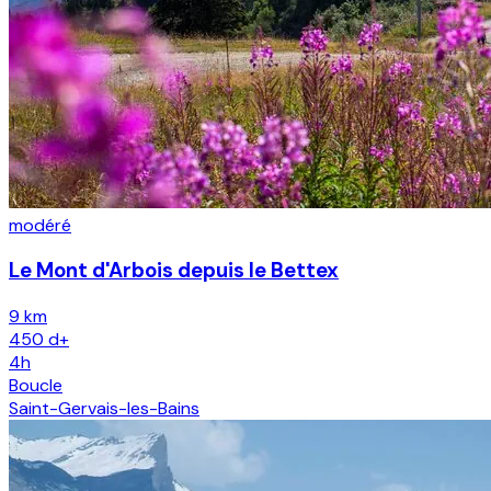
modéré
Le Mont d'Arbois depuis le Bettex
9 km
450
d+
4h
Boucle
Saint-Gervais-les-Bains