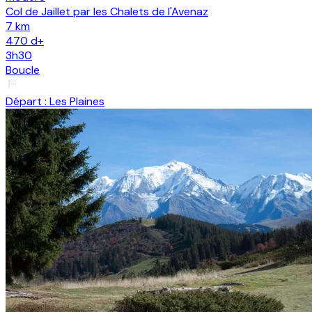
Col de Jaillet par les Chalets de l'Avenaz
7 km
470
d+
3h30
Boucle
Départ :
Les Plaines