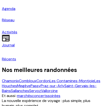
Agenda
Réseau
Activités
Journal
Récents
Nos meilleures randonnées
Chamonix
Combloux
Cordon
Les Contamines-Montjoie
Les
Houches
Megève
Passy
Praz-sur-Arly
Saint-Gervais-les-
Bains
Sallanches
Servoz
Vallorcine
Et aussi :
marchés
concerts
soirées
La nouvelle expérience de voyage : plus simple, plus
humain, plus complet.