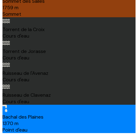
Sommet des Salles
1759
m
Sommet
Torrent de la Croix
Cours d'eau
Torrent de Jorasse
Cours d'eau
Ruisseau de l'Avenaz
Cours d'eau
Ruisseau de Clavenaz
Cours d'eau
Bachal des Plaines
1370
m
Point d'eau