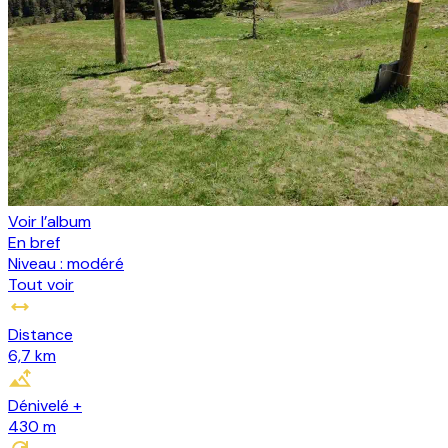
Voir l’album
En bref
Niveau :
modéré
Tout voir
Distance
6,7 km
Dénivelé +
430
m