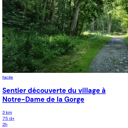
facile
Sentier découverte du village à
Notre-Dame de la Gorge
3 km
75
d+
2h