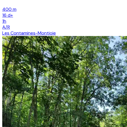
400 m
16
d+
1h
A/R
Les Contamines-Montjoie