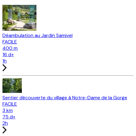
Déambulation au Jardin Samivel
FACILE
400 m
16
d+
1h
Sentier découverte du village à Notre-Dame de la Gorge
FACILE
3 km
75
d+
2h