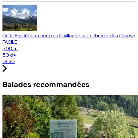
De la Berfière au centre du village par le chemin des Crueys
FACILE
700 m
50
d+
0h30
Balades recommandées