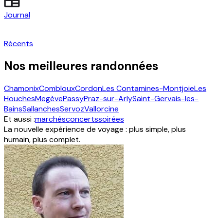
Journal
Récents
Nos meilleures randonnées
Chamonix
Combloux
Cordon
Les Contamines-Montjoie
Les
Houches
Megève
Passy
Praz-sur-Arly
Saint-Gervais-les-
Bains
Sallanches
Servoz
Vallorcine
Et aussi :
marchés
concerts
soirées
La nouvelle expérience de voyage : plus simple, plus
humain, plus complet.