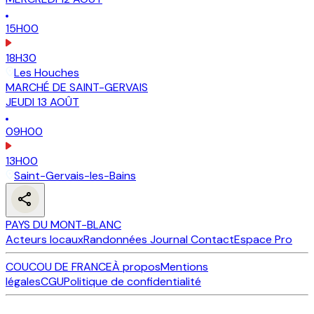
15H00
18H30
Les Houches
MARCHÉ DE SAINT-GERVAIS
JEUDI
13
AOÛT
09H00
13H00
Saint-Gervais-les-Bains
PAYS DU MONT-BLANC
Acteurs locaux
Randonnées
Journal
Contact
Espace Pro
COUCOU DE FRANCE
À propos
Mentions
légales
CGU
Politique de confidentialité