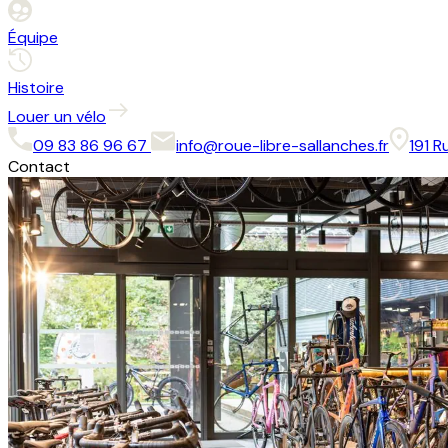
Équipe
Histoire
Louer un vélo
09 83 86 96 67
info@roue-libre-sallanches.fr
191 R
Contact