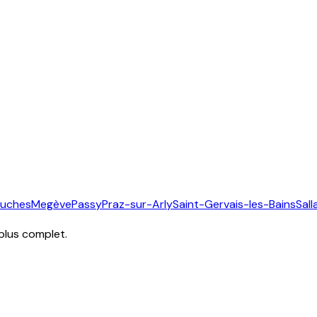
ouches
Megève
Passy
Praz-sur-Arly
Saint-Gervais-les-Bains
Sal
 plus complet.