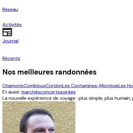
Réseau
Activités
Journal
Récents
Nos meilleures randonnées
Chamonix
Combloux
Cordon
Les Contamines-Montjoie
Les H
Et aussi :
marchés
concerts
soirées
La nouvelle expérience de voyage : plus simple, plus humain,