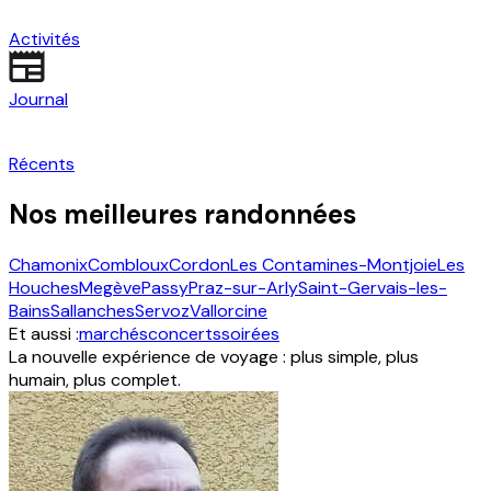
Activités
Journal
Récents
Nos meilleures randonnées
Chamonix
Combloux
Cordon
Les Contamines-Montjoie
Les
Houches
Megève
Passy
Praz-sur-Arly
Saint-Gervais-les-
Bains
Sallanches
Servoz
Vallorcine
Et aussi :
marchés
concerts
soirées
La nouvelle expérience de voyage : plus simple, plus
humain, plus complet.