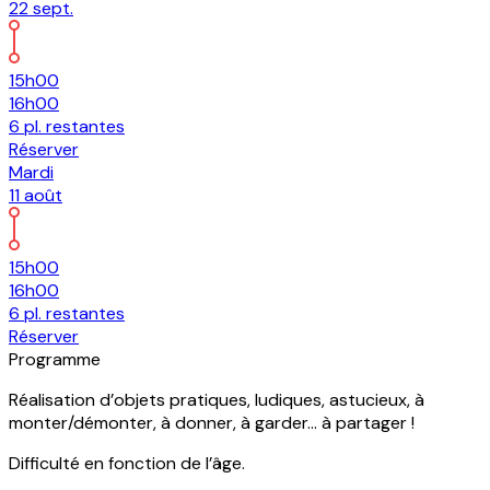
22
sept.
15h00
16h00
6
pl.
restantes
Réserver
Mardi
11
août
1
15h00
16h00
6
pl.
restantes
Réserver
R
Programme
Réalisation d’objets pratiques, ludiques, astucieux, à
monter/démonter, à donner, à garder… à partager !
Difficulté en fonction de l’âge.