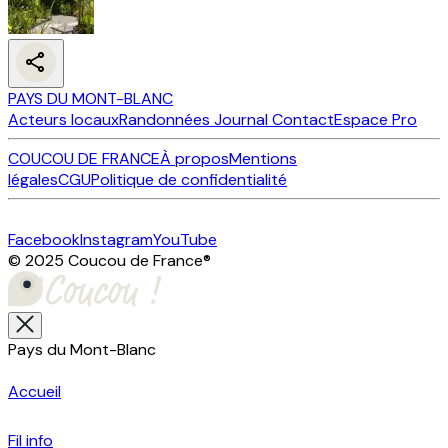
PAYS DU MONT-BLANC
Acteurs locaux
Randonnées
Journal
Contact
Espace Pro
COUCOU DE FRANCE
À propos
Mentions
légales
CGU
Politique de confidentialité
Facebook
Instagram
YouTube
© 2025 Coucou de France
®
Pays du Mont-Blanc
Accueil
Fil info