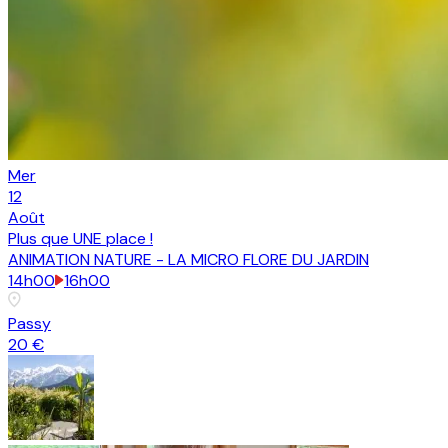
Mer
12
Août
Plus que
UNE place
!
ANIMATION NATURE - LA MICRO FLORE DU JARDIN
14h00
16h00
Passy
20 €