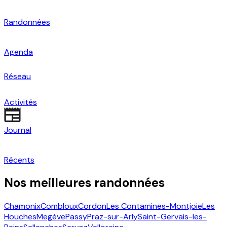
Randonnées
Agenda
Réseau
Activités
Journal
Récents
Nos meilleures randonnées
Chamonix
Combloux
Cordon
Les Contamines-Montjoie
Les
Houches
Megève
Passy
Praz-sur-Arly
Saint-Gervais-les-