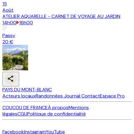
15
Août
ATELIER AQUARELLE - CARNET DE VOYAGE AU JARDIN
14h00
16h00
Passy
20 €
PAYS DU MONT-BLANC
Acteurs locaux
Randonnées
Journal
Contact
Espace Pro
COUCOU DE FRANCE
À propos
Mentions
légales
CGU
Politique de confidentialité
Facebook
Instagram
YouTube