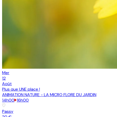
Mer
12
Août
Plus que
UNE place
!
ANIMATION NATURE - LA MICRO FLORE DU JARDIN
14h00
16h00
Passy
20 €