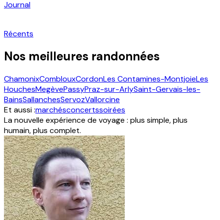
Journal
Récents
Nos meilleures randonnées
Chamonix
Combloux
Cordon
Les Contamines-Montjoie
Les
Houches
Megève
Passy
Praz-sur-Arly
Saint-Gervais-les-
Bains
Sallanches
Servoz
Vallorcine
Et aussi :
marchés
concerts
soirées
La nouvelle expérience de voyage : plus simple, plus
humain, plus complet.