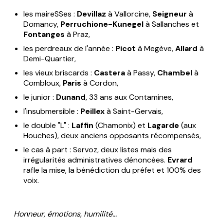
les maireSSes :
Devillaz
à Vallorcine,
Seigneur
à
Domancy,
Perruchione-Kunegel
à Sallanches et
Fontanges
à Praz,
les perdreaux de l'année :
Picot
à Megève,
Allard
à
Demi-Quartier,
les vieux briscards :
Castera
à Passy,
Chambel
à
Combloux,
Paris
à Cordon,
le junior :
Dunand
, 33 ans aux Contamines,
l'insubmersible :
Peillex
à Saint-Gervais,
le double "L" :
Laffin
(Chamonix) et
Lagarde
(aux
Houches), deux anciens opposants récompensés,
le cas à part : Servoz, deux listes mais des
irrégularités administratives dénoncées.
Evrard
rafle la mise, la bénédiction du préfet et 100% des
voix.
Honneur, émotions, humilité...