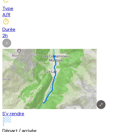
Type
A/R
Durée
2h
S'y rendre
Départ / arrivée