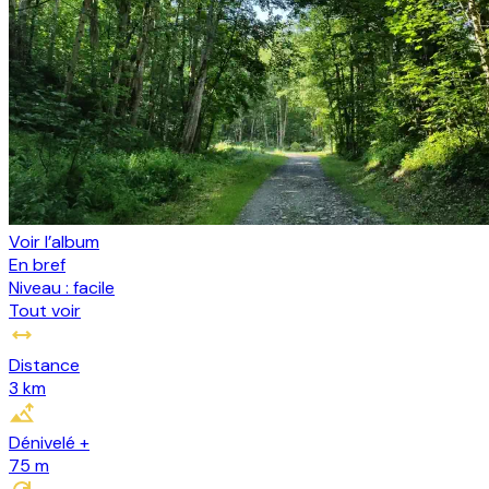
Voir l’album
En bref
Niveau :
facile
Tout voir
Distance
3 km
Dénivelé +
75
m