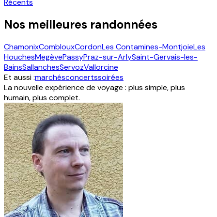
Récents
Nos meilleures randonnées
Chamonix
Combloux
Cordon
Les Contamines-Montjoie
Les
Houches
Megève
Passy
Praz-sur-Arly
Saint-Gervais-les-
Bains
Sallanches
Servoz
Vallorcine
Et aussi :
marchés
concerts
soirées
La nouvelle expérience de voyage : plus simple, plus
humain, plus complet.