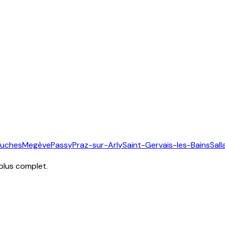
ouches
Megève
Passy
Praz-sur-Arly
Saint-Gervais-les-Bains
Sal
 plus complet.