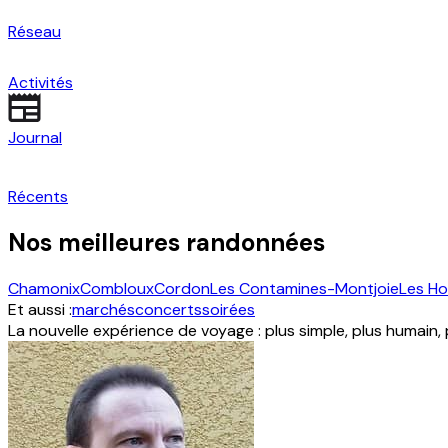
Réseau
Activités
Journal
Récents
Nos meilleures randonnées
Chamonix
Combloux
Cordon
Les Contamines-Montjoie
Les H
Et aussi :
marchés
concerts
soirées
La nouvelle expérience de voyage : plus simple, plus humain,