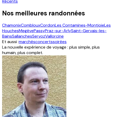
Récents
Nos meilleures randonnées
Chamonix
Combloux
Cordon
Les Contamines-Montjoie
Les
Houches
Megève
Passy
Praz-sur-Arly
Saint-Gervais-les-
Bains
Sallanches
Servoz
Vallorcine
Et aussi :
marchés
concerts
soirées
La nouvelle expérience de voyage : plus simple, plus
humain, plus complet.