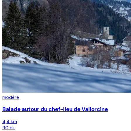
modéré
Balade autour du chef-lieu de Vallorcine
4,4 km
90
d+