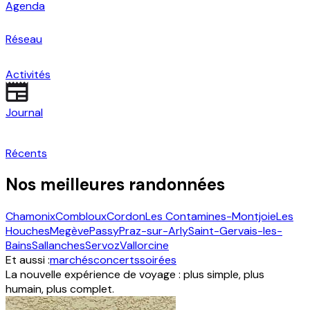
Agenda
Réseau
Activités
Journal
Récents
Nos meilleures randonnées
Chamonix
Combloux
Cordon
Les Contamines-Montjoie
Les
Houches
Megève
Passy
Praz-sur-Arly
Saint-Gervais-les-
Bains
Sallanches
Servoz
Vallorcine
Et aussi :
marchés
concerts
soirées
La nouvelle expérience de voyage : plus simple, plus
humain, plus complet.