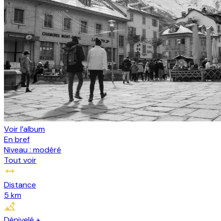
Voir l’album
En bref
Niveau :
modéré
Tout voir
Distance
5 km
Dénivelé +