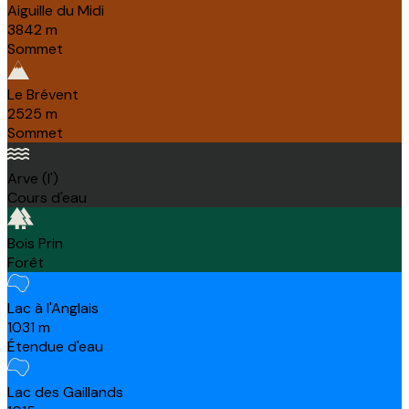
Aiguille du Midi
3842
m
Sommet
Le Brévent
2525
m
Sommet
Arve (l')
Cours d'eau
Bois Prin
Forêt
Lac à l'Anglais
1031
m
Étendue d'eau
Lac des Gaillands