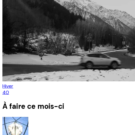
Hiver
40
À faire ce mois-ci