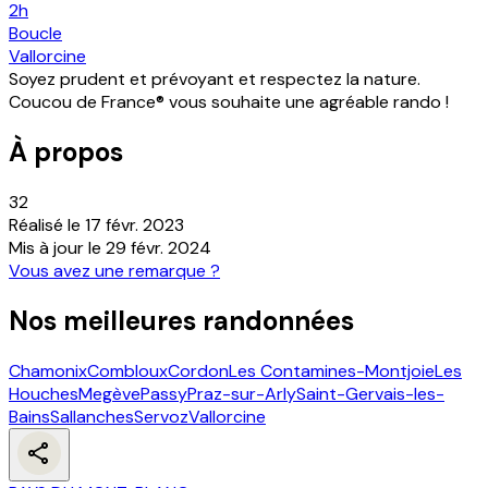
2h
Boucle
Vallorcine
Soyez prudent et prévoyant et respectez la nature.
Coucou de France® vous souhaite une agréable rando !
À propos
32
Réalisé le
17 févr. 2023
Mis à jour le
29 févr. 2024
Vous avez une remarque ?
Nos meilleures randonnées
Chamonix
Combloux
Cordon
Les Contamines-Montjoie
Les
Houches
Megève
Passy
Praz-sur-Arly
Saint-Gervais-les-
Bains
Sallanches
Servoz
Vallorcine