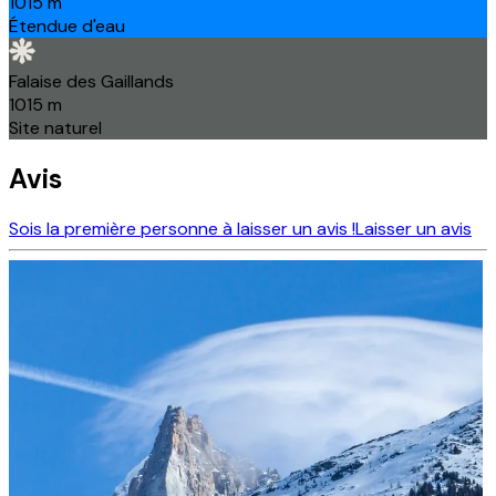
1015
m
Étendue d'eau
Falaise des Gaillands
1015
m
Site naturel
Avis
Sois la première personne à laisser un avis !
Laisser un avis