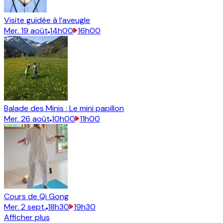
Visite guidée à l’aveugle
Mer.
19
août
14h00
16h00
Balade des Minis : Le mini papillon
Mer.
26
août
10h00
11h00
Cours de Qi Gong
Mer.
2
sept.
18h30
19h30
Afficher plus