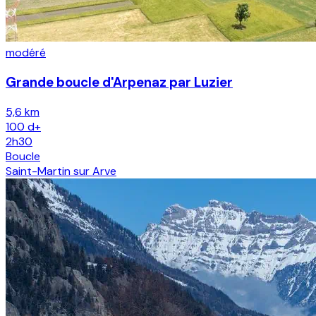
modéré
Grande boucle d'Arpenaz par Luzier
5,6 km
100
d+
2h30
Boucle
Saint-Martin sur Arve