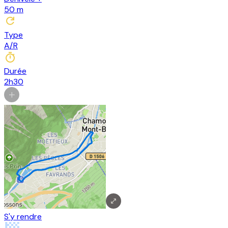
50
m
Type
A/R
Durée
2h30
S'y rendre