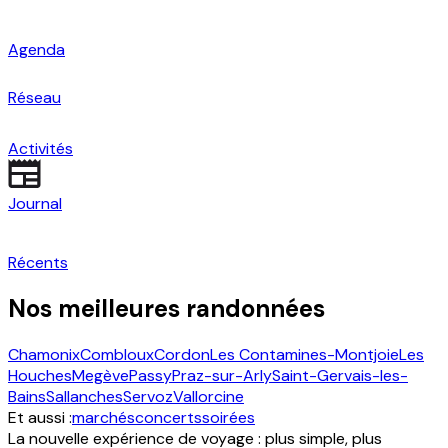
Agenda
Réseau
Activités
Journal
Récents
Nos meilleures randonnées
Chamonix
Combloux
Cordon
Les Contamines-Montjoie
Les
Houches
Megève
Passy
Praz-sur-Arly
Saint-Gervais-les-
Bains
Sallanches
Servoz
Vallorcine
Et aussi :
marchés
concerts
soirées
La nouvelle expérience de voyage : plus simple, plus