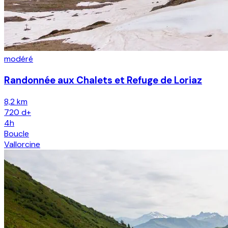
modéré
Randonnée aux Chalets et Refuge de Loriaz
8,2 km
720
d+
4h
Boucle
Vallorcine