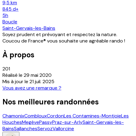
9,5 km
845
d+
5h
Boucle
Saint-Gervais-les-Bains
Soyez prudent et prévoyant et respectez la nature.
Coucou de France® vous souhaite une agréable rando !
À propos
201
Réalisé le
29 mai 2020
Mis à jour le
21 juil. 2025
Vous avez une remarque ?
Nos meilleures randonnées
Chamonix
Combloux
Cordon
Les Contamines-Montjoie
Les
Houches
Megève
Passy
Praz-sur-Arly
Saint-Gervais-les-
Bains
Sallanches
Servoz
Vallorcine