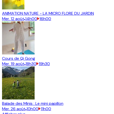
ANIMATION NATURE - LA MICRO FLORE DU JARDIN
Mer.
12
août
14h00
16h00
Cours de Qi Gong
Mer.
19
août
18h30
19h30
Balade des Minis : Le mini papillon
Mer.
26
août
10h00
11h00