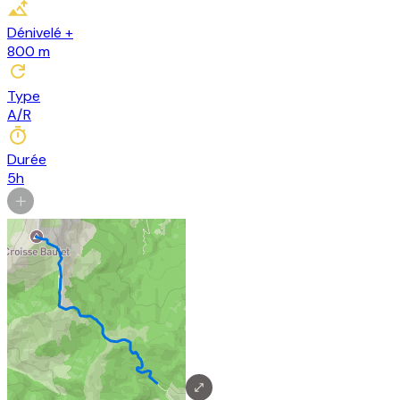
Dénivelé +
800
m
Type
A/R
Durée
5h