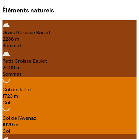
Éléments naturels
Grand Croisse Baulet
2236
m
Sommet
Petit Croisse Baulet
2009
m
Sommet
Col de Jaillet
1723
m
Col
Col de l'Avenaz
1929
m
Col