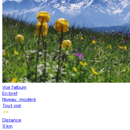
Voir l’album
En bref
Niveau :
modéré
Tout voir
Distance
11 km