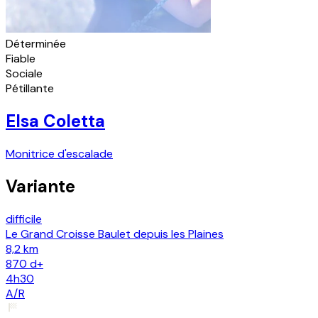
Déterminée
Fiable
Sociale
Pétillante
Elsa Coletta
Monitrice d'escalade
Variante
difficile
Le Grand Croisse Baulet depuis les Plaines
8,2 km
870
d+
4h30
A/R