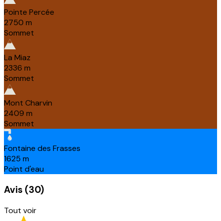
Pointe Percée
2750
m
Sommet
La Miaz
2336
m
Sommet
Mont Charvin
2409
m
Sommet
Fontaine des Frasses
1625
m
Point d'eau
Avis
(
30
)
Tout voir