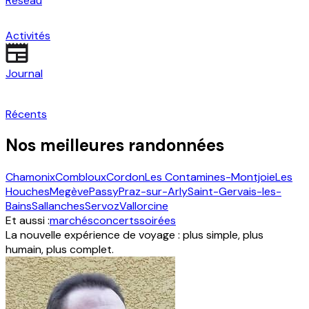
Réseau
Activités
Journal
Récents
Nos meilleures randonnées
Chamonix
Combloux
Cordon
Les Contamines-Montjoie
Les
Houches
Megève
Passy
Praz-sur-Arly
Saint-Gervais-les-
Bains
Sallanches
Servoz
Vallorcine
Et aussi :
marchés
concerts
soirées
La nouvelle expérience de voyage : plus simple, plus
humain, plus complet.