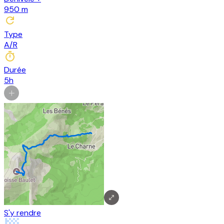
950
m
Type
A/R
Durée
5h
S'y rendre