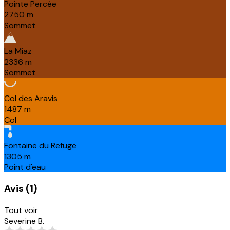
Pointe Percée
2750
m
Sommet
La Miaz
2336
m
Sommet
Col des Aravis
1487
m
Col
Fontaine du Refuge
1305
m
Point d'eau
Avis
(
1
)
Tout voir
Severine B.