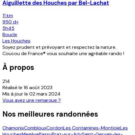
Aiguillette des Houches par Bel-Lachat
11 km
950
d+
5h45
Boucle
Les Houches
Soyez prudent et prévoyant et respectez la nature.
Coucou de France® vous souhaite une agréable rando !
À propos
214
Réalisé le
16 août 2023
Mis à jour le
02 mars 2024
Vous avez une remarque ?
Nos meilleures randonnées
Chamonix
Combloux
Cordon
Les Contamines-Montjoie
Les
Houches
Megève
Passy
Praz-sur-Arly
Saint-Gervais-les-