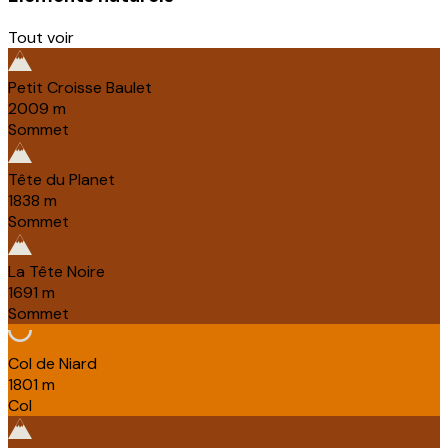
Tout voir
Petit Croisse Baulet
2009
m
Sommet
Tête du Planet
1838
m
Sommet
La Tête Noire
1691
m
Sommet
Col de Niard
1801
m
Col