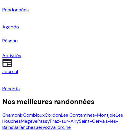
Randonnées
Agenda
Réseau
Activités
Journal
Récents
Nos meilleures randonnées
Chamonix
Combloux
Cordon
Les Contamines-Montjoie
Les
Houches
Megève
Passy
Praz-sur-Arly
Saint-Gervais-les-
Bains
Sallanches
Servoz
Vallorcine