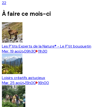
22
À faire ce mois-ci
Les P'tits Experts de la Nature® - Le P'tit bouquetin
Mer.
19
août
09h30
11h30
Loisirs créatifs astucieux
Mar.
25
août
15h00
16h00