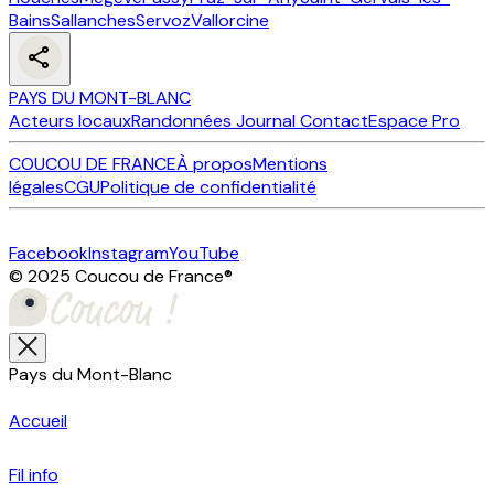
Bains
Sallanches
Servoz
Vallorcine
PAYS DU MONT-BLANC
Acteurs locaux
Randonnées
Journal
Contact
Espace Pro
COUCOU DE FRANCE
À propos
Mentions
légales
CGU
Politique de confidentialité
Facebook
Instagram
YouTube
© 2025 Coucou de France
®
Pays du Mont-Blanc
Accueil
Fil info