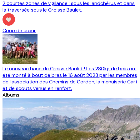
2 courtes zones de vigilance : sous les landchérus et dans
la traversée sous le Croisse Baulet.
Coup de cœur
Le nouveau banc du Croisse Baulet ! Les 280kg de bois ont
été monté à bout de bras le 16 août 2023 par les membres
de l'association des Chemins de Cordon, la menuiserie Cart
et de scouts venus en renfort.
Albums