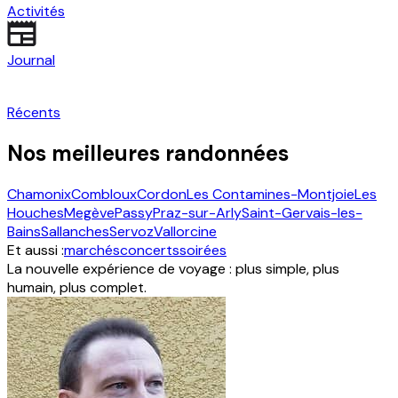
Activités
Journal
Récents
Nos meilleures randonnées
Chamonix
Combloux
Cordon
Les Contamines-Montjoie
Les
Houches
Megève
Passy
Praz-sur-Arly
Saint-Gervais-les-
Bains
Sallanches
Servoz
Vallorcine
Et aussi :
marchés
concerts
soirées
La nouvelle expérience de voyage : plus simple, plus
humain, plus complet.