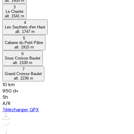
alt.
1405
m
3
Le Chanté
alt.
1541
m
4
Les Seythets d'en Haut
alt.
1747
m
5
Cabane du Petit Pâtre
alt.
1915
m
6
Sous Croisse Baulet
alt.
2100
m
7
Grand Croisse Baulet
alt.
2236
m
10 km
950
d+
5h
A/R
Télécharger GPX