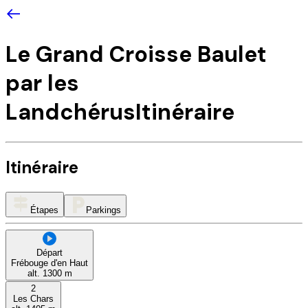
Le Grand Croisse Baulet
par les
Landchérus
Itinéraire
Itinéraire
Étapes
Parkings
Départ
Frébouge d'en Haut
alt.
1300
m
2
Les Chars