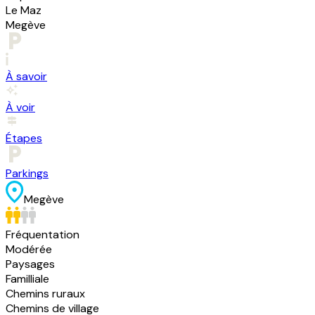
Le Maz
Megève
À savoir
À voir
Étapes
Parkings
Megève
Fréquentation
Modérée
Paysages
Familliale
Chemins ruraux
Chemins de village