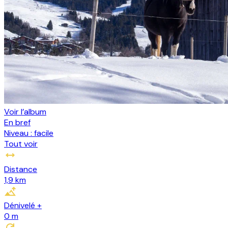
Voir l’album
En bref
Niveau :
facile
Tout voir
Distance
1,9 km
Dénivelé +
0
m