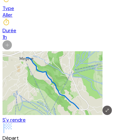
Type
Aller
Durée
1h
S'y rendre
Départ