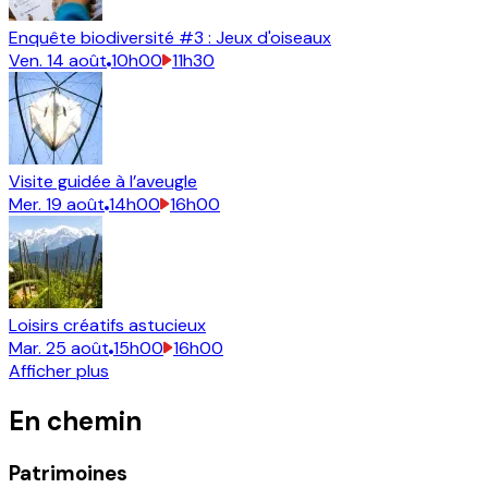
Enquête biodiversité #3 : Jeux d'oiseaux
Ven.
14
août
10h00
11h30
Visite guidée à l’aveugle
Mer.
19
août
14h00
16h00
Loisirs créatifs astucieux
Mar.
25
août
15h00
16h00
Afficher plus
En chemin
Patrimoines