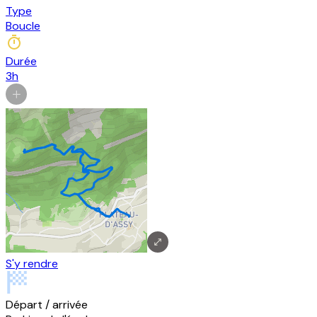
Type
Boucle
Durée
3h
S'y rendre
Départ / arrivée