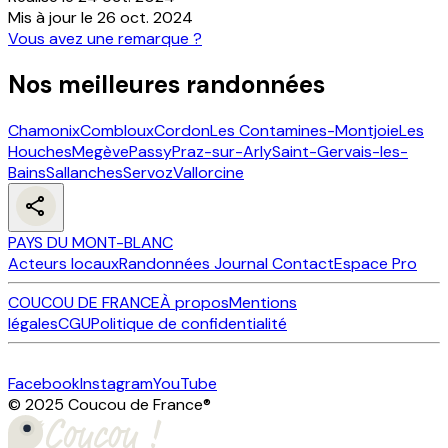
Mis à jour le
26 oct. 2024
Vous avez une remarque ?
Nos meilleures randonnées
Chamonix
Combloux
Cordon
Les Contamines-Montjoie
Les
Houches
Megève
Passy
Praz-sur-Arly
Saint-Gervais-les-
Bains
Sallanches
Servoz
Vallorcine
PAYS DU MONT-BLANC
Acteurs locaux
Randonnées
Journal
Contact
Espace Pro
COUCOU DE FRANCE
À propos
Mentions
légales
CGU
Politique de confidentialité
Facebook
Instagram
YouTube
© 2025 Coucou de France
®