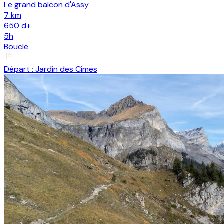
Le grand balcon d'Assy
7 km
650
d+
5h
Boucle
Départ :
Jardin des Cimes