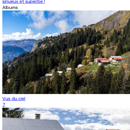
sinueux et superbe !
Albums
Vus du ciel
7