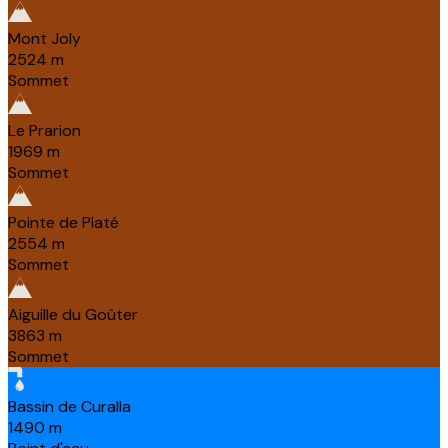
Mont Joly
2524
m
Sommet
Le Prarion
1969
m
Sommet
Pointe de Platé
2554
m
Sommet
Aiguille du Goûter
3863
m
Sommet
Bassin de Curalla
1490
m