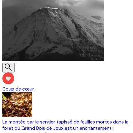
Coup de cœur
La montée par le sentier tapissé de feuilles mortes dans la
forêt du Grand Bois de Joux est un enchantement :