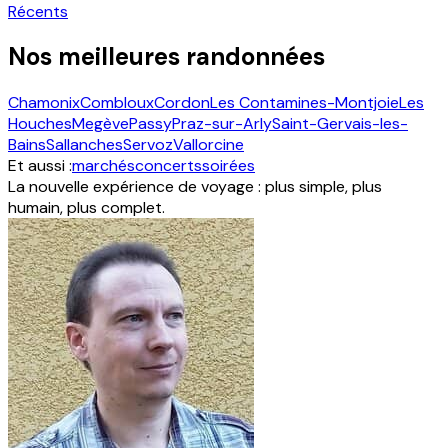
Récents
Nos meilleures randonnées
Chamonix
Combloux
Cordon
Les Contamines-Montjoie
Les
Houches
Megève
Passy
Praz-sur-Arly
Saint-Gervais-les-
Bains
Sallanches
Servoz
Vallorcine
Et aussi :
marchés
concerts
soirées
La nouvelle expérience de voyage : plus simple, plus
humain, plus complet.