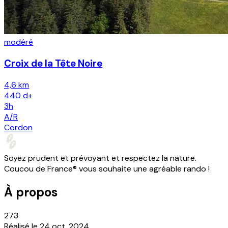
modéré
Croix de la Tête Noire
4,6 km
440
d+
3h
A/R
Cordon
Soyez prudent et prévoyant et respectez la nature.
Coucou de France® vous souhaite une agréable rando !
À propos
273
Réalisé le
24 oct. 2024