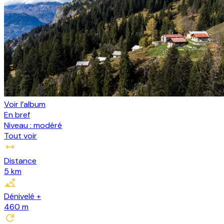
Voir l’album
En bref
Niveau :
modéré
Tout voir
Distance
5 km
Dénivelé +
460
m