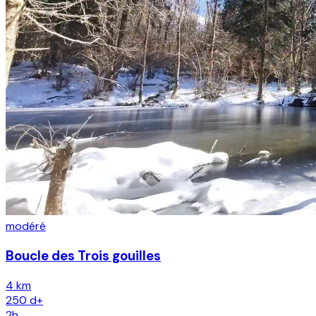
modéré
Boucle des Trois gouilles
4 km
250
d+
2h