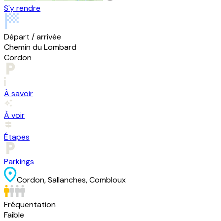
S'y rendre
Départ / arrivée
Chemin du Lombard
Cordon
À savoir
À voir
Étapes
Parkings
Cordon, Sallanches, Combloux
Fréquentation
Faible