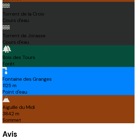
Torrent de la Croix
Cours d'eau
Torrent de Jorasse
Cours d'eau
Bois des Tours
Forêt
Fontaine des Granges
1125
m
Point d'eau
Aiguille du Midi
3842
m
Sommet
Avis