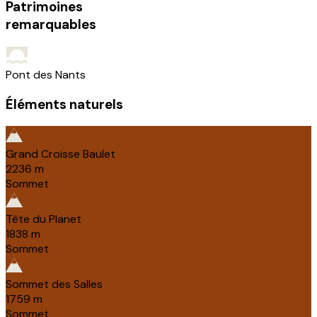
Patrimoines
remarquables
Pont des Nants
Éléments naturels
Grand Croisse Baulet
2236
m
Sommet
Tête du Planet
1838
m
Sommet
Sommet des Salles
1759
m
Sommet