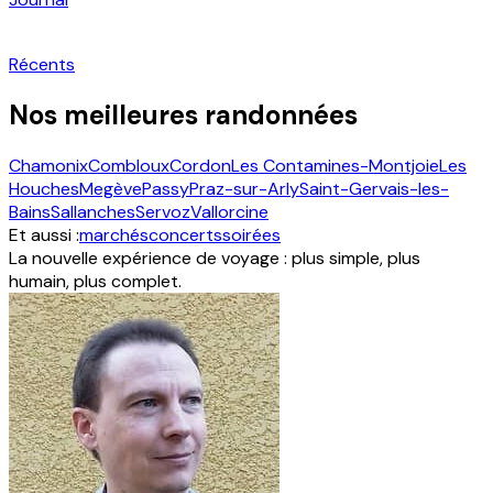
Récents
Nos meilleures randonnées
Chamonix
Combloux
Cordon
Les Contamines-Montjoie
Les
Houches
Megève
Passy
Praz-sur-Arly
Saint-Gervais-les-
Bains
Sallanches
Servoz
Vallorcine
Et aussi :
marchés
concerts
soirées
La nouvelle expérience de voyage : plus simple, plus
humain, plus complet.