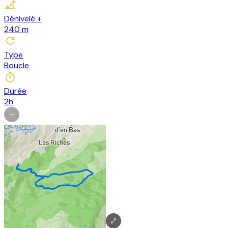
Dénivelé +
240
m
Type
Boucle
Durée
2h