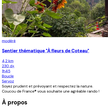
modéré
Sentier thématique "À fleurs de Coteau"
4,2 km
230
d+
1h45
Boucle
Servoz
Soyez prudent et prévoyant et respectez la nature.
Coucou de France® vous souhaite une agréable rando !
À propos