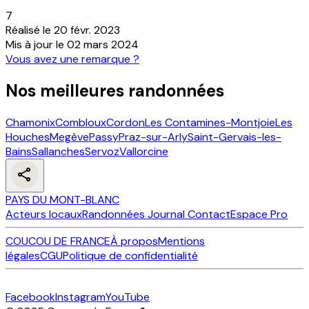
7
Réalisé le
20 févr. 2023
Mis à jour le
02 mars 2024
Vous avez une remarque ?
Nos meilleures randonnées
Chamonix
Combloux
Cordon
Les Contamines-Montjoie
Les
Houches
Megève
Passy
Praz-sur-Arly
Saint-Gervais-les-
Bains
Sallanches
Servoz
Vallorcine
PAYS DU MONT-BLANC
Acteurs locaux
Randonnées
Journal
Contact
Espace Pro
COUCOU DE FRANCE
À propos
Mentions
légales
CGU
Politique de confidentialité
Facebook
Instagram
YouTube