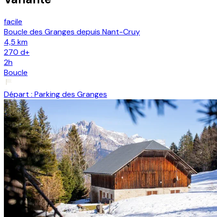
facile
Boucle des Granges depuis Nant-Cruy
4,5 km
270
d+
2h
Boucle
Départ :
Parking des Granges