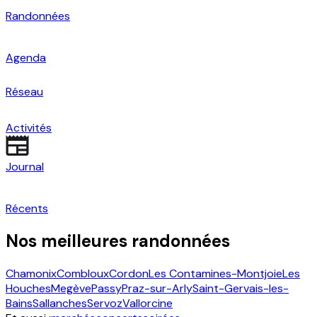
Randonnées
Agenda
Réseau
Activités
Journal
Récents
Nos meilleures randonnées
Chamonix
Combloux
Cordon
Les Contamines-Montjoie
Les
Houches
Megève
Passy
Praz-sur-Arly
Saint-Gervais-les-
Bains
Sallanches
Servoz
Vallorcine