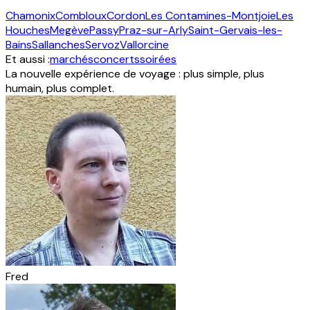
Chamonix
Combloux
Cordon
Les Contamines-Montjoie
Les
Houches
Megève
Passy
Praz-sur-Arly
Saint-Gervais-les-
Bains
Sallanches
Servoz
Vallorcine
Et aussi :
marchés
concerts
soirées
La nouvelle expérience de voyage : plus simple, plus
humain, plus complet.
Fred