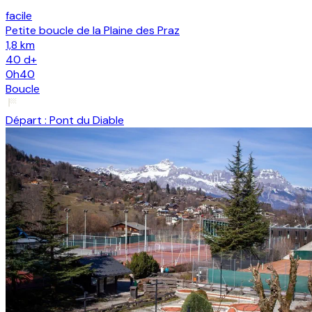
facile
Petite boucle de la Plaine des Praz
1,8 km
40
d+
0h40
Boucle
Départ :
Pont du Diable