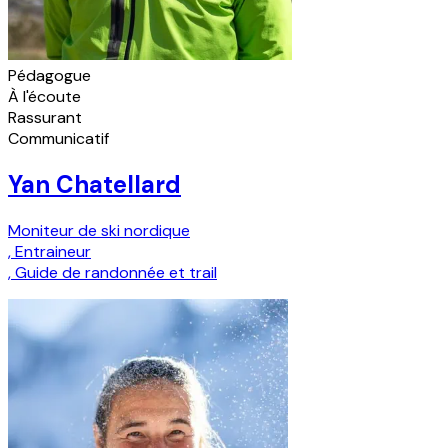
Pédagogue
À l'écoute
Rassurant
Communicatif
Yan Chatellard
Moniteur de ski nordique
,
Entraineur
,
Guide de randonnée et trail