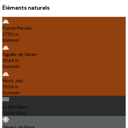
Éléments naturels
Pointe Percée
2750
m
Sommet
Aiguille de Varan
2544
m
Sommet
Mont Joly
2524
m
Sommet
Le Bon Nant
Cours d'eau
Désert de Platé