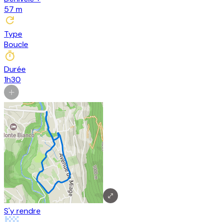
57
m
Type
Boucle
Durée
1h30
S'y rendre