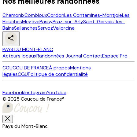
Nos meilleures randonnées
Chamonix
Combloux
Cordon
Les Contamines-Montjoie
Les
Houches
Megève
Passy
Praz-sur-Arly
Saint-Gervais-les-
Bains
Sallanches
Servoz
Vallorcine
PAYS DU MONT-BLANC
Acteurs locaux
Randonnées
Journal
Contact
Espace Pro
COUCOU DE FRANCE
À propos
Mentions
légales
CGU
Politique de confidentialité
Facebook
Instagram
YouTube
© 2025 Coucou de France
®
Pays du Mont-Blanc