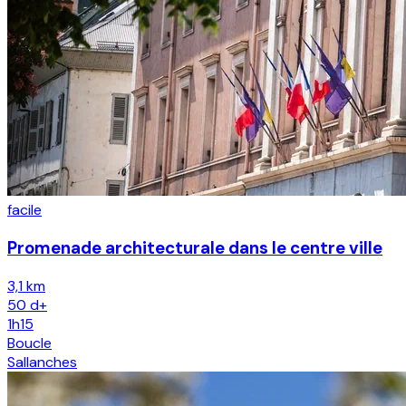
facile
Promenade architecturale dans le centre ville
3,1 km
50
d+
1h15
Boucle
Sallanches