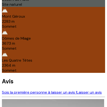
Site naturel
Mont Géroux
2283
m
Sommet
Dômes de Miage
3673
m
Sommet
Les Quatre Têtes
2364
m
Sommet
Avis
Sois la première personne à laisser un avis !
Laisser un avis