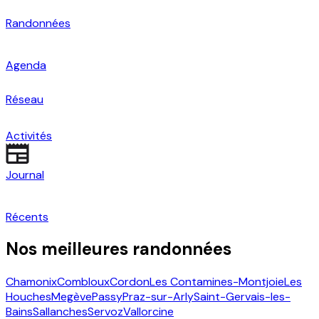
Randonnées
Agenda
Réseau
Activités
Journal
Récents
Nos meilleures randonnées
Chamonix
Combloux
Cordon
Les Contamines-Montjoie
Les
Houches
Megève
Passy
Praz-sur-Arly
Saint-Gervais-les-
Bains
Sallanches
Servoz
Vallorcine