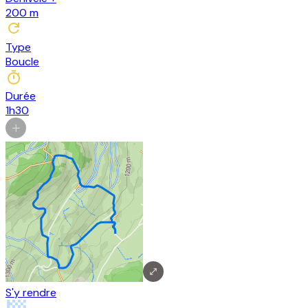
200
m
Type
Boucle
Durée
1h30
S'y rendre