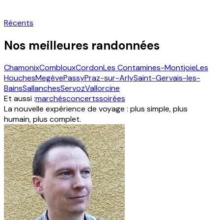
Récents
Nos meilleures randonnées
Chamonix
Combloux
Cordon
Les Contamines-Montjoie
Les
Houches
Megève
Passy
Praz-sur-Arly
Saint-Gervais-les-
Bains
Sallanches
Servoz
Vallorcine
Et aussi :
marchés
concerts
soirées
La nouvelle expérience de voyage : plus simple, plus
humain, plus complet.