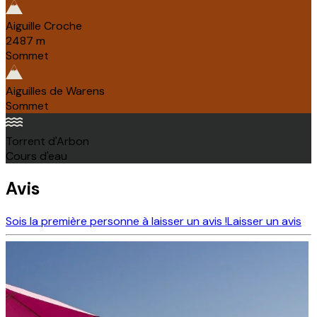
Aiguille Croche
2487
m
Sommet
Aiguilles de Warens
Sommet
Torrent d'Arbon
Cours d'eau
Avis
Sois la première personne à laisser un avis !
Laisser un avis