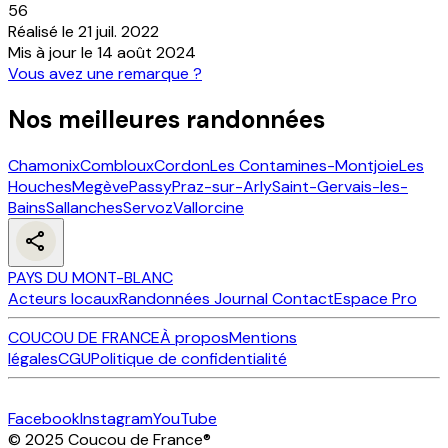
56
Réalisé le
21 juil. 2022
Mis à jour le
14 août 2024
Vous avez une remarque ?
Nos meilleures randonnées
Chamonix
Combloux
Cordon
Les Contamines-Montjoie
Les
Houches
Megève
Passy
Praz-sur-Arly
Saint-Gervais-les-
Bains
Sallanches
Servoz
Vallorcine
PAYS DU MONT-BLANC
Acteurs locaux
Randonnées
Journal
Contact
Espace Pro
COUCOU DE FRANCE
À propos
Mentions
légales
CGU
Politique de confidentialité
Facebook
Instagram
YouTube
© 2025 Coucou de France
®