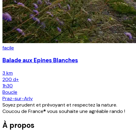
facile
Balade aux Epines Blanches
3 km
200
d+
1h30
Boucle
Praz-sur-Arly
Soyez prudent et prévoyant et respectez la nature.
Coucou de France® vous souhaite une agréable rando !
À propos