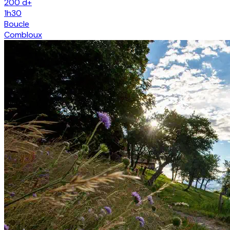
200
d+
1h30
Boucle
Combloux