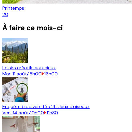
Printemps
20
À faire ce mois-ci
Loisirs créatifs astucieux
Mar.
11
août
15h00
16h00
Enquête biodiversité #3 : Jeux d'oiseaux
Ven.
14
août
10h00
11h30