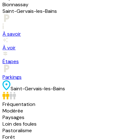
Bionnassay
Saint-Gervais-les-Bains
À savoir
À voir
Étapes
Parkings
Saint-Gervais-les-Bains
Fréquentation
Modérée
Paysages
Loin des foules
Pastoralisme
Forêt