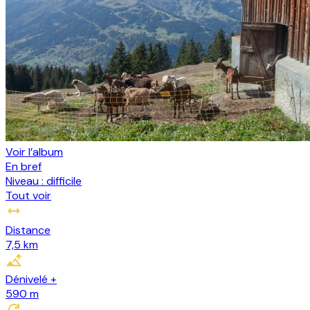
Voir l’album
En bref
Niveau :
difficile
Tout voir
Distance
7,5 km
Dénivelé +
590
m