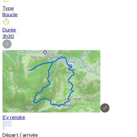
Type
Boucle
Durée
3h30
S'y rendre
Départ / arrivée