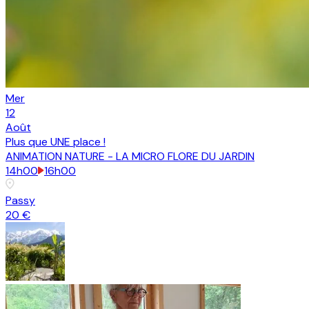
Mer
12
Août
Plus que
UNE place
!
ANIMATION NATURE - LA MICRO FLORE DU JARDIN
14h00
16h00
Passy
20 €