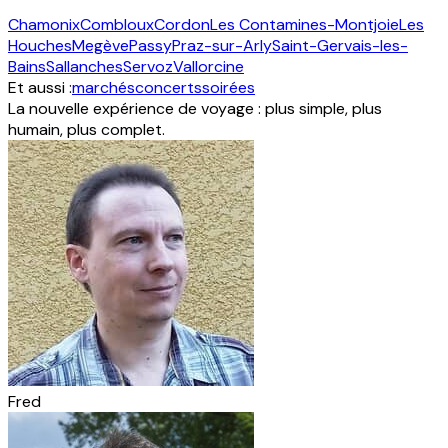
Chamonix
Combloux
Cordon
Les Contamines-Montjoie
Les
Houches
Megève
Passy
Praz-sur-Arly
Saint-Gervais-les-
Bains
Sallanches
Servoz
Vallorcine
Et aussi :
marchés
concerts
soirées
La nouvelle expérience de voyage : plus simple, plus
humain, plus complet.
Fred