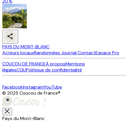
20 €
PAYS DU MONT-BLANC
Acteurs locaux
Randonnées
Journal
Contact
Espace Pro
COUCOU DE FRANCE
À propos
Mentions
légales
CGU
Politique de confidentialité
Facebook
Instagram
YouTube
© 2025 Coucou de France
®
Pays du Mont-Blanc