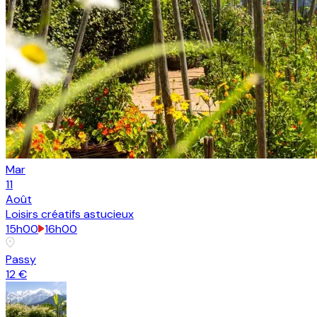
Mar
11
Août
Loisirs créatifs astucieux
15h00
16h00
Passy
12 €