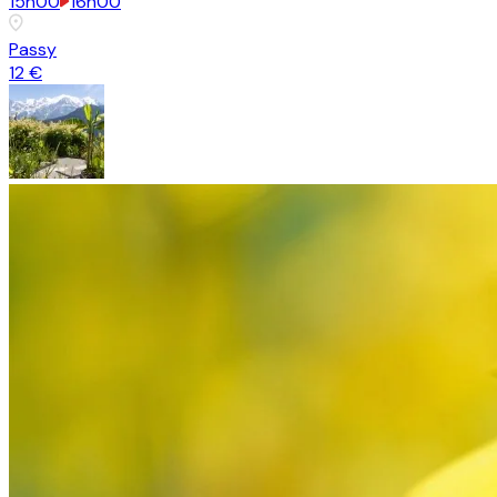
15h00
16h00
Passy
12 €