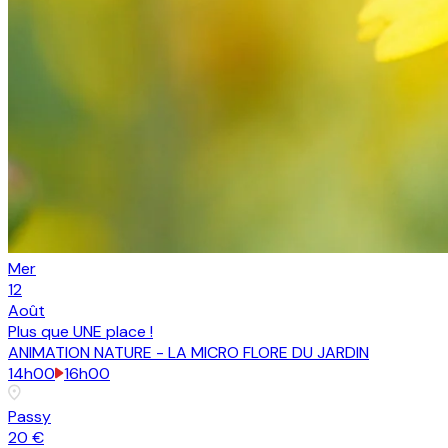
Mer
12
Août
Plus que
UNE place
!
ANIMATION NATURE - LA MICRO FLORE DU JARDIN
14h00
16h00
Passy
20 €