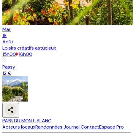
Mar
18
Août
Loisirs créatifs astucieux
15h00
16h00
Passy
12 €
PAYS DU MONT-BLANC
Acteurs locaux
Randonnées
Journal
Contact
Espace Pro