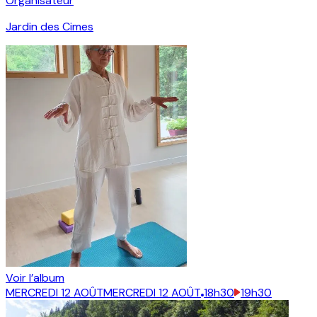
Organisateur
Jardin des Cimes
Voir l’album
MERCREDI 12 AOÛT
MERCREDI 12 AOÛT
18h30
19h30