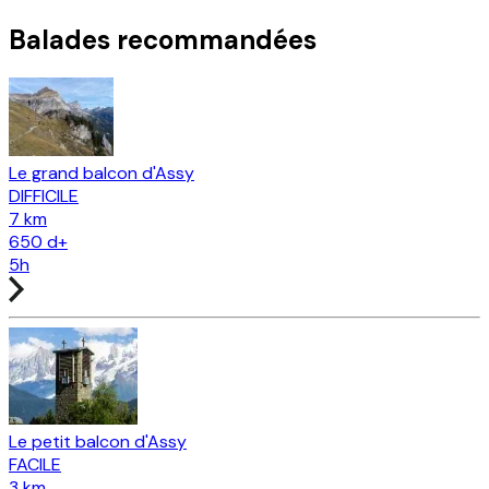
Balades recommandées
Le grand balcon d'Assy
DIFFICILE
7 km
650
d+
5h
Le petit balcon d'Assy
FACILE
3 km