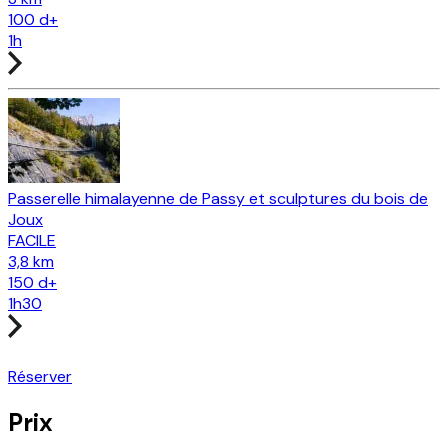
100
d+
1h
Passerelle himalayenne de Passy et sculptures du bois de
Joux
FACILE
3,8 km
150
d+
1h30
Réserver
Prix