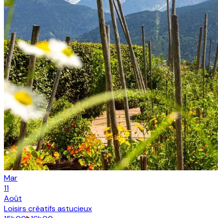
Mar
11
Août
Loisirs créatifs astucieux