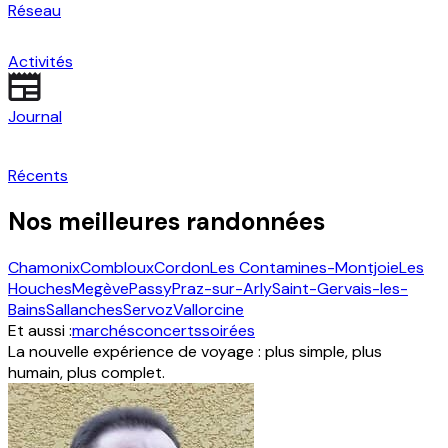
Réseau
Activités
Journal
Récents
Nos meilleures randonnées
Chamonix
Combloux
Cordon
Les Contamines-Montjoie
Les
Houches
Megève
Passy
Praz-sur-Arly
Saint-Gervais-les-
Bains
Sallanches
Servoz
Vallorcine
Et aussi :
marchés
concerts
soirées
La nouvelle expérience de voyage : plus simple, plus
humain, plus complet.