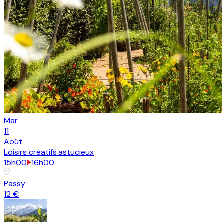
Mar
11
Août
Loisirs créatifs astucieux
15h00
16h00
Passy
12 €