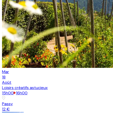
Mar
18
Août
Loisirs créatifs astucieux
15h00
16h00
Passy
12 €