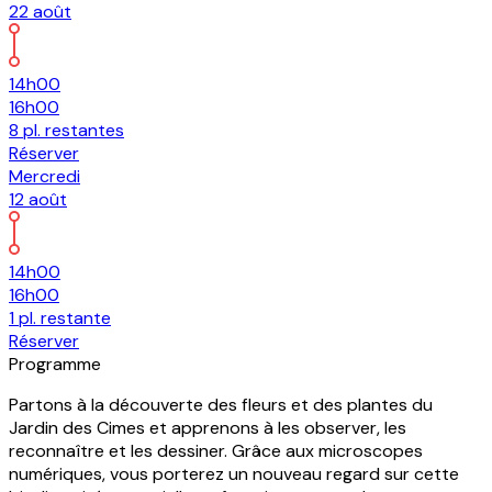
22
août
14h00
16h00
8
pl.
restantes
Réserver
Mercredi
12
août
14h00
16h00
1
pl.
restante
Réserver
R
Programme
Partons à la découverte des fleurs et des plantes du
Jardin des Cimes et apprenons à les observer, les
reconnaître et les dessiner. Grâce aux microscopes
numériques, vous porterez un nouveau regard sur cette