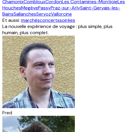
Chamonix
Combloux
Cordon
Les Contamines-Montjoie
Les
Houches
Megève
Passy
Praz-sur-Arly
Saint-Gervais-les-
Bains
Sallanches
Servoz
Vallorcine
Et aussi :
marchés
concerts
soirées
La nouvelle expérience de voyage : plus simple, plus
humain, plus complet.
Fred