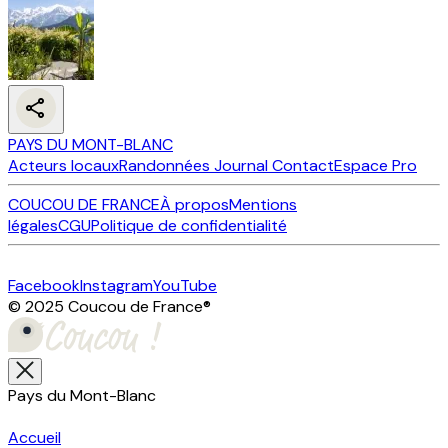
PAYS DU MONT-BLANC
Acteurs locaux
Randonnées
Journal
Contact
Espace Pro
COUCOU DE FRANCE
À propos
Mentions
légales
CGU
Politique de confidentialité
Facebook
Instagram
YouTube
© 2025 Coucou de France
®
Pays du Mont-Blanc
Accueil