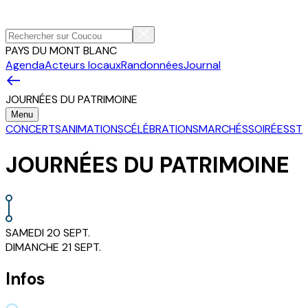
PAYS DU MONT BLANC
Agenda
Acteurs locaux
Randonnées
Journal
JOURNÉES DU PATRIMOINE
Menu
CONCERTS
ANIMATIONS
CÉLÉBRATIONS
MARCHÉS
SOIRÉES
ST
JOURNÉES DU PATRIMOINE
SAMEDI
20
SEPT.
DIMANCHE
21
SEPT.
Infos