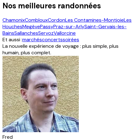
Nos meilleures randonnées
Chamonix
Combloux
Cordon
Les Contamines-Montjoie
Les
Houches
Megève
Passy
Praz-sur-Arly
Saint-Gervais-les-
Bains
Sallanches
Servoz
Vallorcine
Et aussi :
marchés
concerts
soirées
La nouvelle expérience de voyage : plus simple, plus
humain, plus complet.
Fred