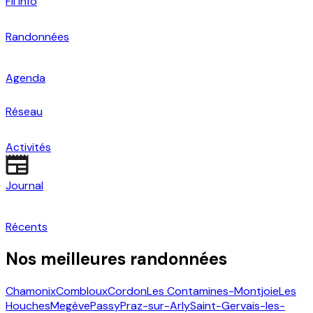
Fil info
Randonnées
Agenda
Réseau
Activités
Journal
Récents
Nos meilleures randonnées
Chamonix
Combloux
Cordon
Les Contamines-Montjoie
Les
Houches
Megève
Passy
Praz-sur-Arly
Saint-Gervais-les-