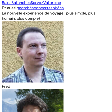
Bains
Sallanches
Servoz
Vallorcine
Et aussi :
marchés
concerts
soirées
La nouvelle expérience de voyage : plus simple, plus
humain, plus complet.
Fred