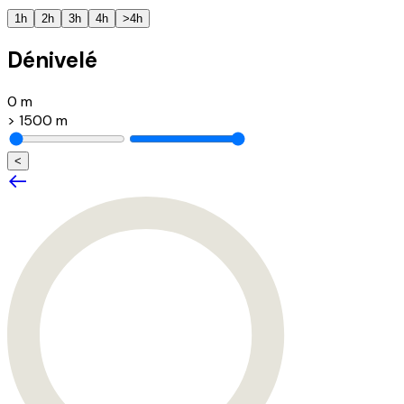
1h
2h
3h
4h
>4h
Dénivelé
0 m
> 1500 m
<