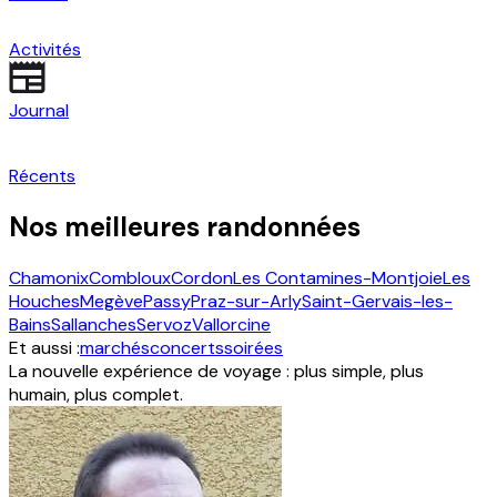
Activités
Journal
Récents
Nos meilleures randonnées
Chamonix
Combloux
Cordon
Les Contamines-Montjoie
Les
Houches
Megève
Passy
Praz-sur-Arly
Saint-Gervais-les-
Bains
Sallanches
Servoz
Vallorcine
Et aussi :
marchés
concerts
soirées
La nouvelle expérience de voyage : plus simple, plus
humain, plus complet.