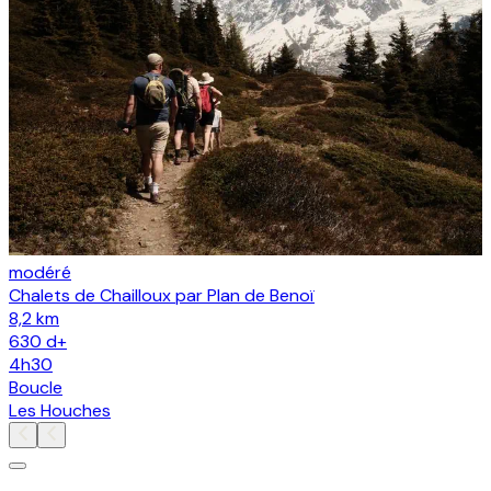
modéré
Chalets de Chailloux par Plan de Benoï
P
8,2 km
630
d+
4h30
Boucle
Les Houches