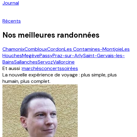
Journal
Récents
Nos meilleures randonnées
Chamonix
Combloux
Cordon
Les Contamines-Montjoie
Les
Houches
Megève
Passy
Praz-sur-Arly
Saint-Gervais-les-
Bains
Sallanches
Servoz
Vallorcine
Et aussi :
marchés
concerts
soirées
La nouvelle expérience de voyage : plus simple, plus
humain, plus complet.