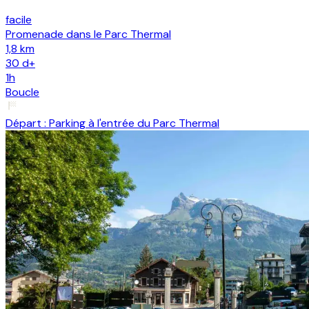
facile
Promenade dans le Parc Thermal
1,8 km
30
d+
1h
Boucle
Départ :
Parking à l'entrée du Parc Thermal