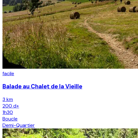
facile
Balade au Chalet de la Vieille
3 km
200
d+
1h30
Boucle
Demi-Quartier