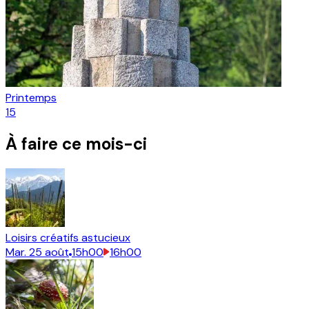
Printemps
15
À faire ce mois-ci
Loisirs créatifs astucieux
Mar.
25
août
15h00
16h00