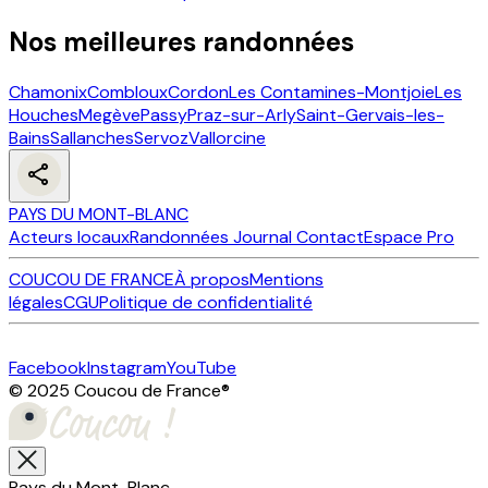
Nos meilleures randonnées
Chamonix
Combloux
Cordon
Les Contamines-Montjoie
Les
Houches
Megève
Passy
Praz-sur-Arly
Saint-Gervais-les-
Bains
Sallanches
Servoz
Vallorcine
PAYS DU MONT-BLANC
Acteurs locaux
Randonnées
Journal
Contact
Espace Pro
COUCOU DE FRANCE
À propos
Mentions
légales
CGU
Politique de confidentialité
Facebook
Instagram
YouTube
© 2025 Coucou de France
®
Pays du Mont-Blanc