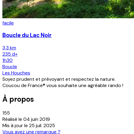
facile
Boucle du Lac Noir
3,3 km
235
d+
1h30
Boucle
Les Houches
Soyez prudent et prévoyant et respectez la nature.
Coucou de France® vous souhaite une agréable rando !
À propos
155
Réalisé le
04 juin 2019
Mis à jour le
25 juil. 2025
Vous avez une remarque ?