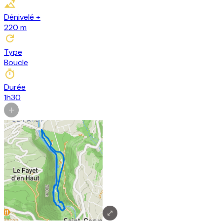
Dénivelé +
220
m
Type
Boucle
Durée
1h30