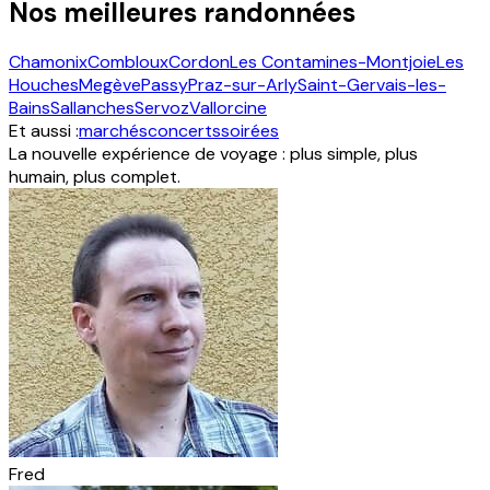
Nos meilleures randonnées
Chamonix
Combloux
Cordon
Les Contamines-Montjoie
Les
Houches
Megève
Passy
Praz-sur-Arly
Saint-Gervais-les-
Bains
Sallanches
Servoz
Vallorcine
Et aussi :
marchés
concerts
soirées
La nouvelle expérience de voyage : plus simple, plus
humain, plus complet.
Fred